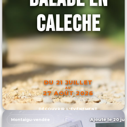
CALECHE
DU 21 JUILLET
AU
27 AOÛT 2026
DÉCOUVRIR L'ÉVÉNEMENT
Ajouté le 20 jui
Montaigu-vendée