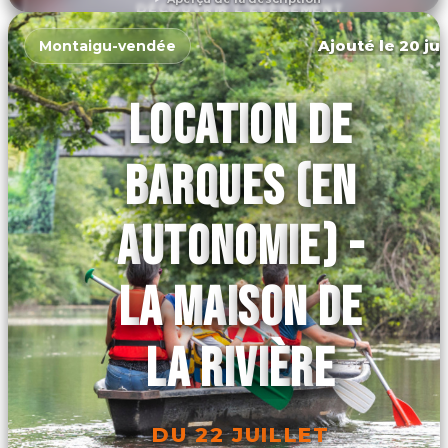
DÉCOUVRIR L'ÉVÉNEMENT
Ajouté le 20 jui
Montaigu-vendée
LOCATION DE
BARQUES (EN
AUTONOMIE) -
LA MAISON DE
LA RIVIÈRE
DU 22 JUILLET