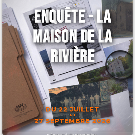
ENQUÊTE - LA
MAISON DE LA
RIVIÈRE
DU 22 JUILLET
AU
27 SEPTEMBRE 2026
Aperçu de la description