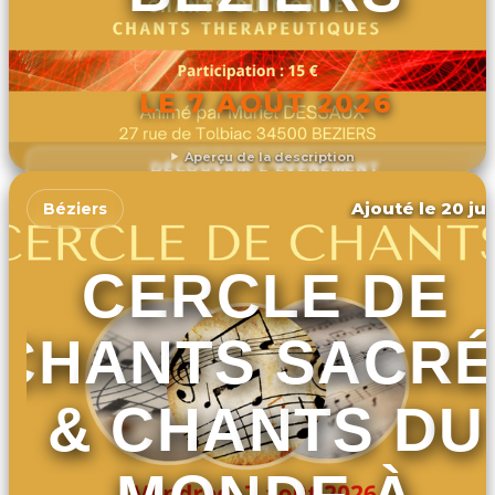
LE 7 AOÛT 2026
Aperçu de la description
DÉCOUVRIR L'ÉVÉNEMENT
Ajouté le 20 jui
Béziers
CERCLE DE
CHANTS SACR
& CHANTS DU