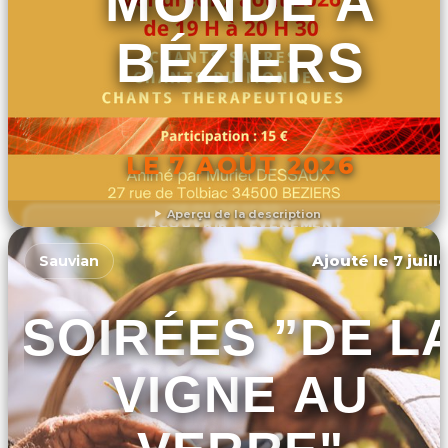
MONDE À
BÉZIERS
LE 7 AOÛT 2026
Aperçu de la description
DÉCOUVRIR L'ÉVÉNEMENT
Ajouté le 7 juill
Sauvian
SOIRÉES ”DE L
VIGNE AU