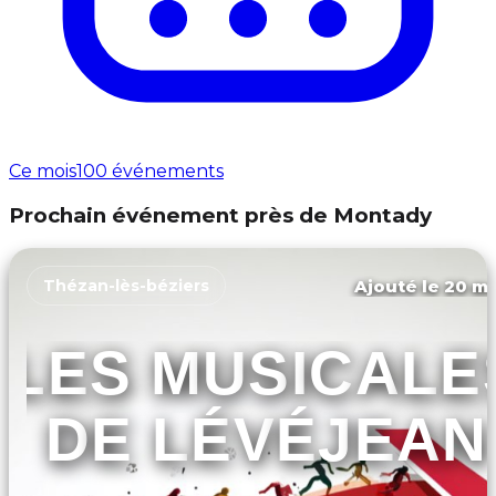
Ce mois
100 événements
Prochain événement près de Montady
Ajouté le 20 ma
Thézan-lès-béziers
LES MUSICALE
DE LÉVÉJEAN