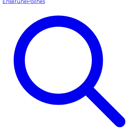
Enserune
Poilhes