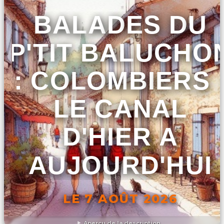
BALADES DU
P'TIT BALUCHO
: COLOMBIERS 
LE CANAL
D'HIER A
AUJOURD'HUI
LE 7 AOÛT 2026
Aperçu de la description