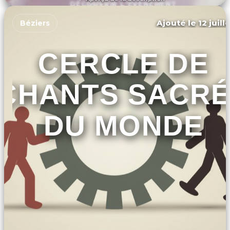
DÉCOUVRIR L'ÉVÉNEMENT
Ajouté le 12 juill
Béziers
CERCLE DE
CHANTS SACR
DU MONDE