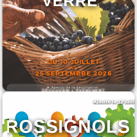
VERRE"
DU 10 JUILLET
AU
25 SEPTEMBRE 2026
Aperçu de la description
DÉCOUVRIR L'ÉVÉNEMENT
Ajouté le 12 juill
Béziers
ROSSIGNOLS 