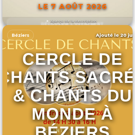
LE 7 AOÛT 2026
Aperçu de la description
DÉCOUVRIR L'ÉVÉNEMENT
Ajouté le 20 jui
Béziers
CERCLE DE
CHANTS SACR
& CHANTS DU
MONDE À
BÉZIERS