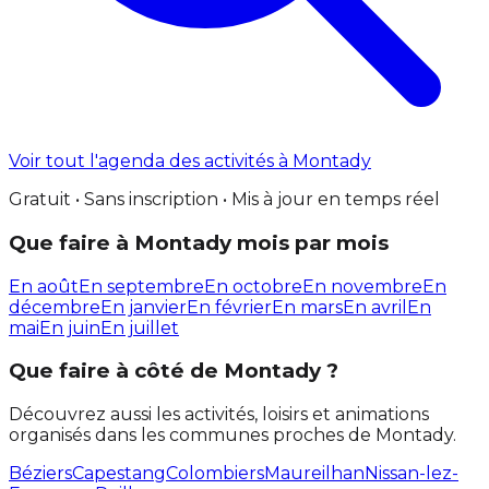
Voir tout l'agenda des activités à Montady
Gratuit • Sans inscription • Mis à jour en temps réel
Que faire à Montady mois par mois
En août
En septembre
En octobre
En novembre
En
décembre
En janvier
En février
En mars
En avril
En
mai
En juin
En juillet
Que faire à côté de Montady ?
Découvrez aussi les activités, loisirs et animations
organisés dans les communes proches de Montady.
Béziers
Capestang
Colombiers
Maureilhan
Nissan-lez-