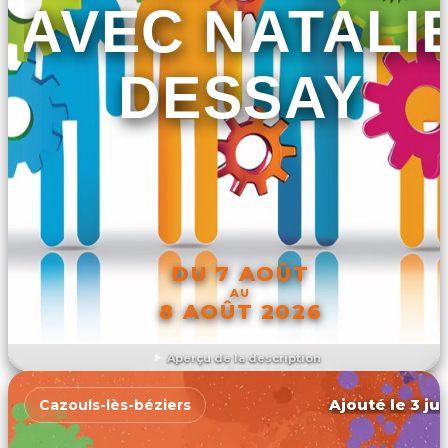
AVEC NATALI
DESSAY
DU 7 AOÛT
AU
8 AOÛT 2026
Aperçu de la description
DÉCOUVRIR L'ÉVÉNEMENT
Ajouté le 3 ju
Cazouls-lès-béziers