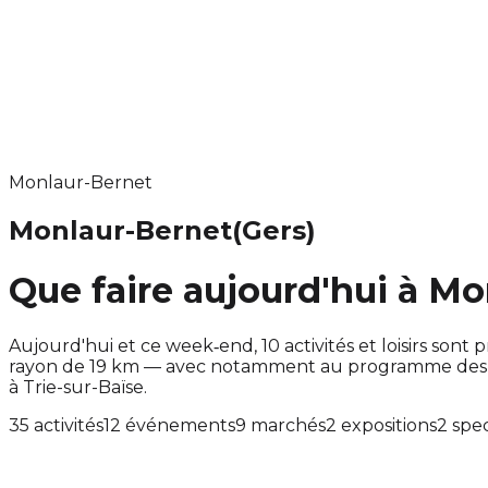
Monlaur-Bernet
Monlaur-Bernet
(Gers)
Que faire aujourd'hui à Mo
Aujourd'hui et ce week‑end, 10 activités et loisirs s
rayon de 19 km — avec notamment au programme des a
à Trie-sur-Baïse.
35 activités
12 événements
9 marchés
2 expositions
2 spe