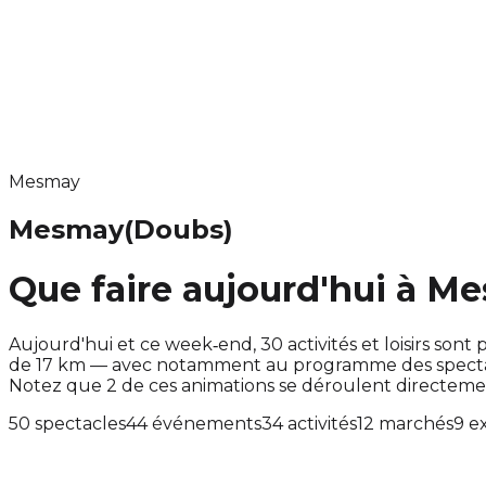
Mesmay
Mesmay
(Doubs)
Que faire aujourd'hui à M
Aujourd'hui et ce week‑end, 30 activités et loisirs s
de 17 km — avec notamment au programme des spectacl
Notez que 2 de ces animations se déroulent directem
50 spectacles
44 événements
34 activités
12 marchés
9 e