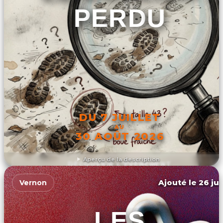
PERDU
DU 7 JUILLET
AU
30 AOÛT 2026
Aperçu de la description
DÉCOUVRIR L'ÉVÉNEMENT
Ajouté le 26 jui
Vernon
LES