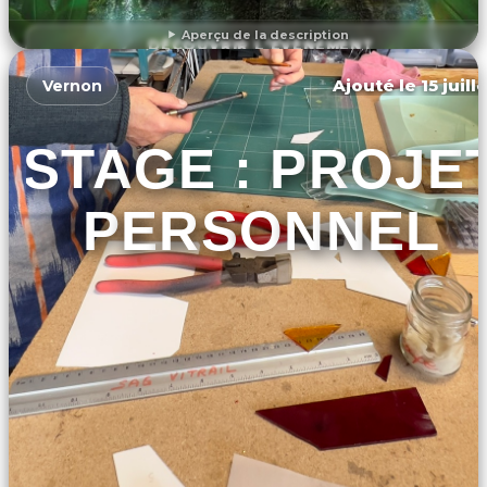
Aperçu de la description
DÉCOUVRIR L'ÉVÉNEMENT
Ajouté le 15 juill
Vernon
STAGE : PROJE
PERSONNEL