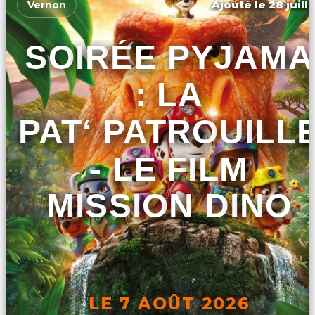
Ajouté le 28 juill
Vernon
SOIRÉE PYJAMA
: LA
PAT‘ PATROUILL
- LE FILM
MISSION DINO
LE 7 AOÛT 2026