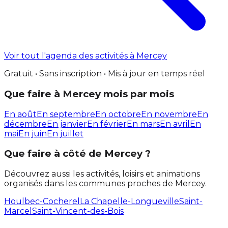
Voir tout l'agenda des activités à Mercey
Gratuit • Sans inscription • Mis à jour en temps réel
Que faire à Mercey mois par mois
En août
En septembre
En octobre
En novembre
En
décembre
En janvier
En février
En mars
En avril
En
mai
En juin
En juillet
Que faire à côté de Mercey ?
Découvrez aussi les activités, loisirs et animations
organisés dans les communes proches de Mercey.
Houlbec-Cocherel
La Chapelle-Longueville
Saint-
Marcel
Saint-Vincent-des-Bois