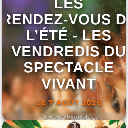
LES
RENDEZ-VOUS D
L’ÉTÉ - LES
VENDREDIS DU
SPECTACLE
VIVANT
LE 7 AOÛT 2026
Aperçu de la description
DÉCOUVRIR L'ÉVÉNEMENT