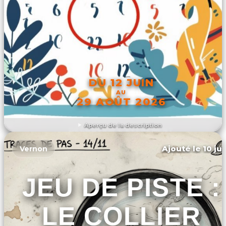
DU 12 JUIN
AU
29 AOÛT 2026
Aperçu de la description
DÉCOUVRIR L'ÉVÉNEMENT
Ajouté le 10 ju
Vernon
JEU DE PISTE :
LE COLLIER