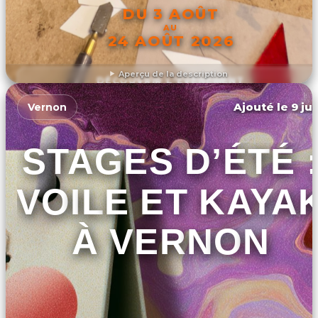
DU 3 AOÛT
AU
24 AOÛT 2026
Aperçu de la description
DÉCOUVRIR L'ÉVÉNEMENT
Ajouté le 9 ju
Vernon
STAGES D’ÉTÉ 
VOILE ET KAYA
À VERNON