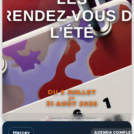
RENDEZ-VOUS D
L’ÉTÉ
DU 3 JUILLET
AU
31 AOÛT 2026
Aperçu de la description
DÉCOUVRIR L'ÉVÉNEMENT
Mercey
AGENDA COMPLET