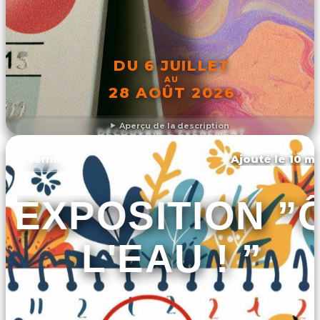
DU 6 JUILLET
AU
28 AOÛT 2026
Aperçu de la description
DÉCOUVRIR L'ÉVÉNEMENT
Ajouté le 10 ma
Vernon
EXPOSITION ”
L'EAU ! ”