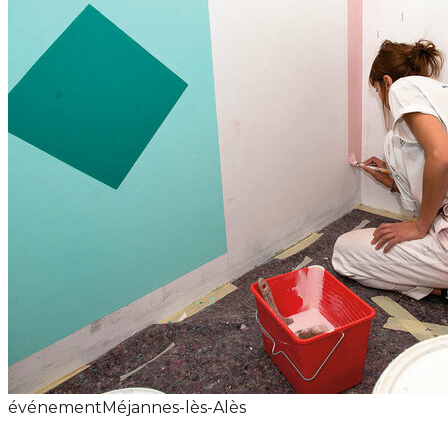
événement
Méjannes-lès-Alès