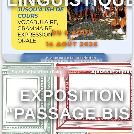
DU 9 AOÛT
AU
14 AOÛT 2026
Aperçu de la description
DÉCOUVRIR L'ÉVÉNEMENT
Ajouté le 21 juill
Saint-sébastien-d'aigrefeuille
EXPOSITION
“PASSAGE BIS