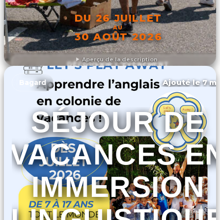
DU 26 JUILLET
AU
30 AOÛT 2026
Aperçu de la description
DÉCOUVRIR L'ÉVÉNEMENT
Ajouté le 7 ma
Bagard
SÉJOUR DE
VACANCES E
IMMERSION
LINGUISTIQU