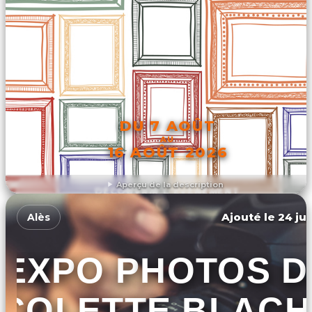
DU 7 AOÛT
AU
16 AOÛT 2026
Aperçu de la description
DÉCOUVRIR L'ÉVÉNEMENT
Ajouté le 24 jui
Alès
EXPO PHOTOS D
COLETTE BLACH