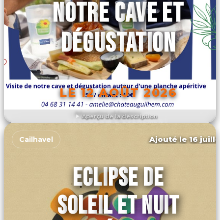
NOTRE CAVE ET
DÉGUSTATION
LE 12 AOÛT 2026
Aperçu de la description
DÉCOUVRIR L'ÉVÉNEMENT
Ajouté le 16 juill
Cailhavel
ECLIPSE DE
SOLEIL ET NUIT