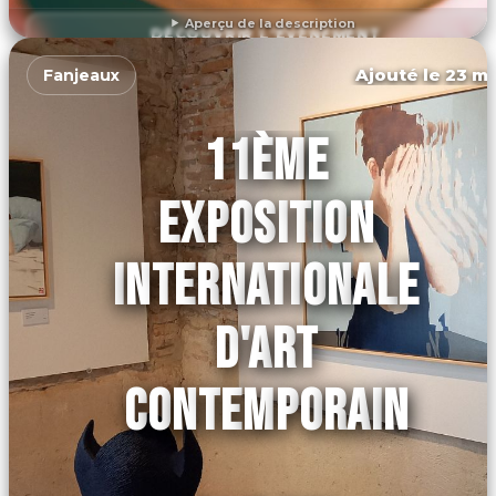
Aperçu de la description
DÉCOUVRIR L'ÉVÉNEMENT
Ajouté le 23 ma
Fanjeaux
11ÈME
EXPOSITION
INTERNATIONALE
D'ART
CONTEMPORAIN