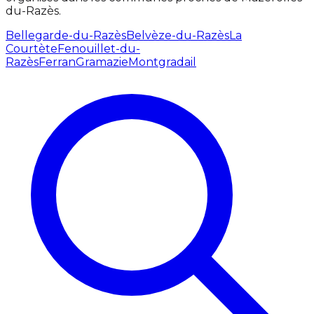
du-Razès.
Bellegarde-du-Razès
Belvèze-du-Razès
La
Courtète
Fenouillet-du-
Razès
Ferran
Gramazie
Montgradail