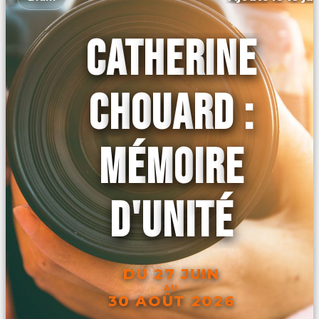
CATHERINE
CHOUARD :
MÉMOIRE
D'UNITÉ
DU 27 JUIN
AU
30 AOÛT 2026