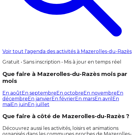
Voir tout l'agenda des activités à Mazerolles-du-Razès
Gratuit • Sans inscription • Mis à jour en temps réel
Que faire à Mazerolles-du-Razès mois par
mois
En août
En septembre
En octobre
En novembre
En
décembre
En janvier
En février
En mars
En avril
En
mai
En juin
En juillet
Que faire à côté de Mazerolles-du-Razès ?
Découvrez aussi les activités, loisirs et animations
organisés dans les communes proches de Mazerolles-