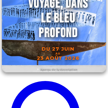
VOYAGE, DANS
LE BLEU
PROFOND
DU 27 JUIN
AU
23 AOÛT 2026
Aperçu de la description
DÉCOUVRIR L'ÉVÉNEMENT