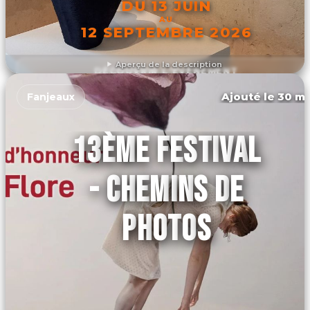
DU 13 JUIN
AU
12 SEPTEMBRE 2026
Aperçu de la description
DÉCOUVRIR L'ÉVÉNEMENT
Ajouté le 30 ma
Fanjeaux
13ÈME FESTIVAL
- CHEMINS DE
PHOTOS