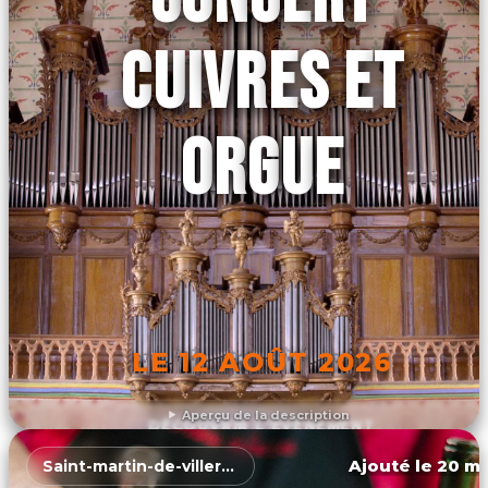
CUIVRES ET
ORGUE
LE 12 AOÛT 2026
Aperçu de la description
DÉCOUVRIR L'ÉVÉNEMENT
Ajouté le 20 ma
Saint-martin-de-villereglan