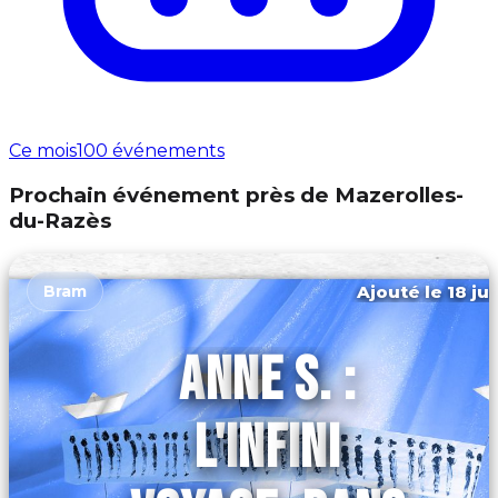
Ce mois
100 événements
Prochain événement près de Mazerolles-
du-Razès
Ajouté le 18 ju
Bram
ANNE S. :
L'INFINI