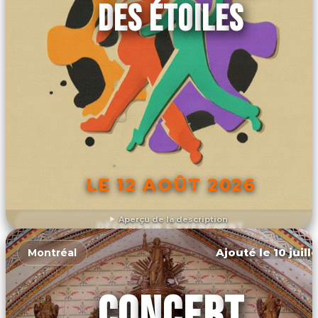
DES ÉTOILES
LE 12 AOÛT 2026
Aperçu de la description
DÉCOUVRIR L'ÉVÉNEMENT
Ajouté le 10 juill
Montréal
CONCERT