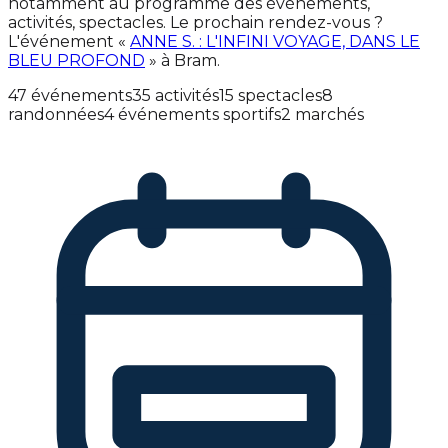
notamment au programme des événements,
activités, spectacles. Le prochain rendez-vous ?
L'événement «
ANNE S. : L'INFINI VOYAGE, DANS LE
BLEU PROFOND
» à Bram.
47 événements
35 activités
15 spectacles
8
randonnées
4 événements sportifs
2 marchés