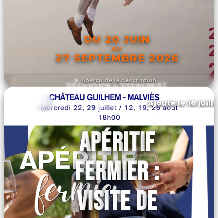
DU 20 JUIN
AU
27 SEPTEMBRE 2026
Aperçu de la description
DÉCOUVRIR L'ÉVÉNEMENT
Ajouté le 16 juill
Malviès
APÉRITIF
FERMIER :
VISITE DE