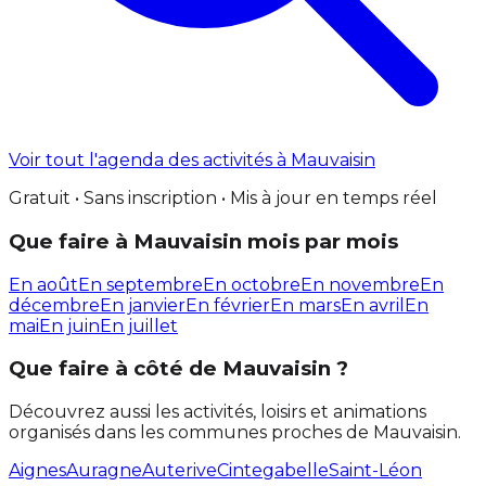
Voir tout l'agenda des activités à Mauvaisin
Gratuit • Sans inscription • Mis à jour en temps réel
Que faire à Mauvaisin mois par mois
En août
En septembre
En octobre
En novembre
En
décembre
En janvier
En février
En mars
En avril
En
mai
En juin
En juillet
Que faire à côté de Mauvaisin ?
Découvrez aussi les activités, loisirs et animations
organisés dans les communes proches de Mauvaisin.
Aignes
Auragne
Auterive
Cintegabelle
Saint-Léon