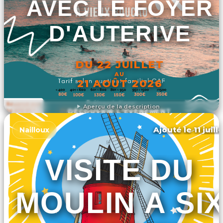
AVEC LE FOYER
D'AUTERIVE
DU 22 JUILLET
AU
21 AOÛT 2026
Aperçu de la description
DÉCOUVRIR L'ÉVÉNEMENT
Ajouté le 11 juill
Nailloux
VISITE DU
MOULIN A SI