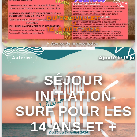
DU 22 JUILLET
AU
14 AOÛT 2026
Aperçu de la description
DÉCOUVRIR L'ÉVÉNEMENT
Ajouté le 15 ju
Auterive
SÉJOUR
INITIATION
SURF POUR LES
14 ANS ET +