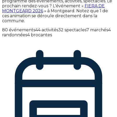
programme des événements, activités, spectacles. Le
prochain rendez-vous ? L'événement «
FIERA DE
MONTGEARD 2026
» à Montgeard. Notez que 1 de
ces animation se déroule directement dans la
commune.
80 événements
44 activités
32 spectacles
7 marchés
4
randonnées
4 brocantes