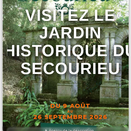
VISITEZ LE
JARDIN
HISTORIQUE D
SECOURIEU
DU 9 AOÛT
AU
26 SEPTEMBRE 2026
Aperçu de la description