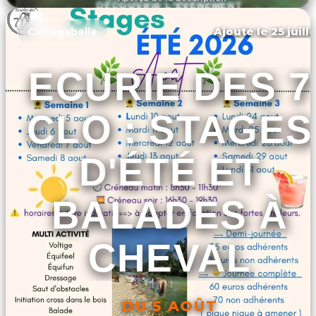
DÉCOUVRIR L'ÉVÉNEMENT
Ajouté le 25 juill
Cintegabelle
ECURIE DES 7
CLO : STAGES
D'ÉTÉ ET
BALADES À
CHEVAL
DU 5 AOÛT