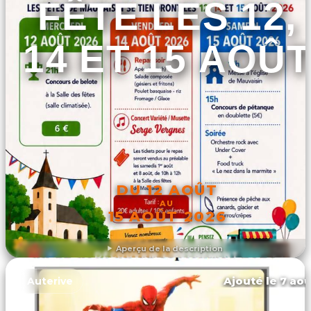
FÊTE LES 12,
14 ET 15 AOÛT
DU 12 AOÛT
AU
15 AOÛT 2026
Aperçu de la description
DÉCOUVRIR L'ÉVÉNEMENT
Ajouté le 7 aoû
Auterive