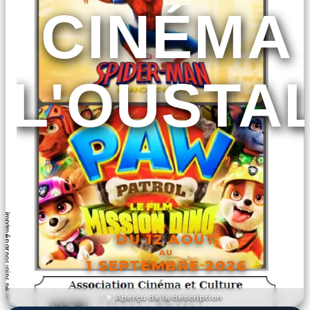
CINÉMA
L'OUSTA
DU 12 AOÛT
AU
1 SEPTEMBRE 2026
Aperçu de la description
DÉCOUVRIR L'ÉVÉNEMENT