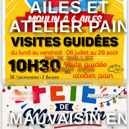
AILES ET
ATELIER PAI
DU 13 JUILLET
AU
28 AOÛT 2026
Aperçu de la description
DÉCOUVRIR L'ÉVÉNEMENT
Ajouté le 22 juill
Mauvaisin
MAUVAISIN EN