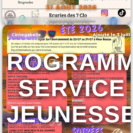
AU
31 AOÛT 2026
Aperçu de la description
DÉCOUVRIR L'ÉVÉNEMENT
Ajouté le 3 juill
Cintegabelle
PROGRAM
SERVICE
JEUNESS