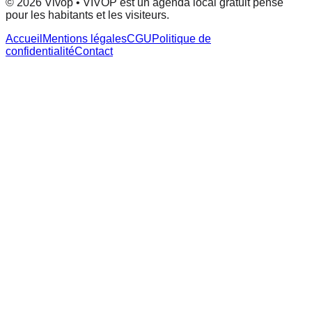
© 2026 Vivop • VIVOP est un agenda local gratuit pensé
pour les habitants et les visiteurs.
Accueil
Mentions légales
CGU
Politique de
confidentialité
Contact