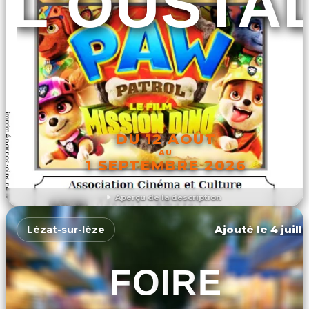
L'OUSTA
DU 12 AOÛT
AU
1 SEPTEMBRE 2026
Aperçu de la description
DÉCOUVRIR L'ÉVÉNEMENT
Ajouté le 4 juill
Lézat-sur-lèze
FOIRE