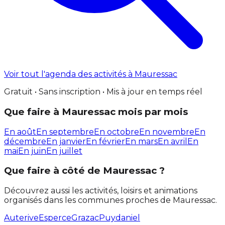
Voir tout l'agenda des activités à Mauressac
Gratuit • Sans inscription • Mis à jour en temps réel
Que faire à Mauressac mois par mois
En août
En septembre
En octobre
En novembre
En
décembre
En janvier
En février
En mars
En avril
En
mai
En juin
En juillet
Que faire à côté de Mauressac ?
Découvrez aussi les activités, loisirs et animations
organisés dans les communes proches de Mauressac.
Auterive
Esperce
Grazac
Puydaniel