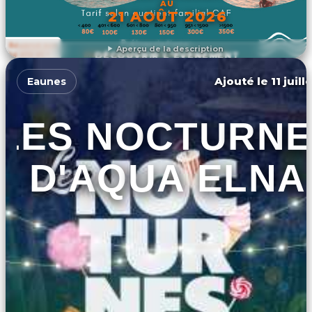
AU
21 AOÛT 2026
Aperçu de la description
DÉCOUVRIR L'ÉVÉNEMENT
Ajouté le 11 juill
Eaunes
LES NOCTURNE
D'AQUA ELNA