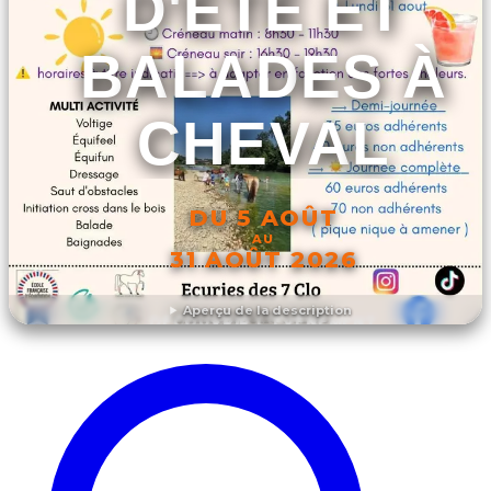
D'ÉTÉ ET
BALADES À
CHEVAL
DU 5 AOÛT
AU
31 AOÛT 2026
Aperçu de la description
DÉCOUVRIR L'ÉVÉNEMENT