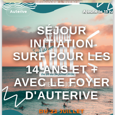
DÉCOUVRIR L'ÉVÉNEMENT
Ajouté le 15 ju
Auterive
SÉJOUR
INITIATION
SURF POUR LES
14 ANS ET +
AVEC LE FOYER
D'AUTERIVE
DU 22 JUILLET