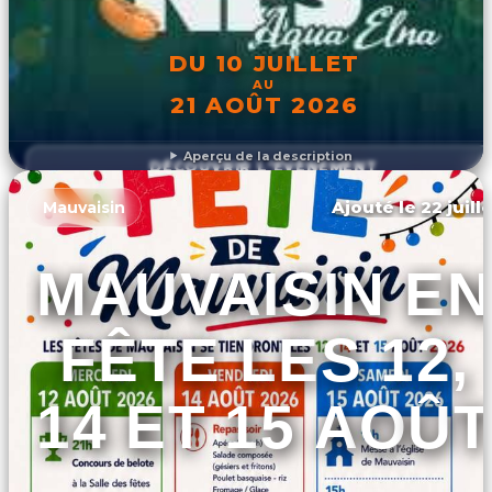
DU 10 JUILLET
AU
21 AOÛT 2026
Aperçu de la description
DÉCOUVRIR L'ÉVÉNEMENT
Ajouté le 22 juill
Mauvaisin
MAUVAISIN EN
FÊTE LES 12,
14 ET 15 AOÛT