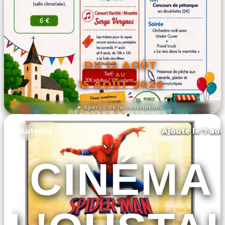
DU 12 AOÛT
AU
15 AOÛT 2026
Aperçu de la description
DÉCOUVRIR L'ÉVÉNEMENT
Ajouté le 7 aoû
Auterive
CINÉMA