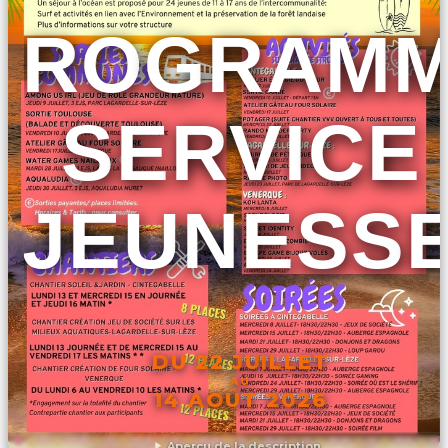
PROGRAM
SERVICE
JEUNESS
DU 22 JUILLET
AU
14 AOÛT 2026
Aperçu de la description