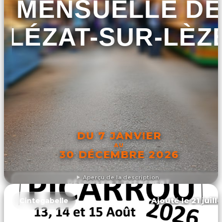
MENSUELLE DE
LÉZAT-SUR-LÈZ
DU 7 JANVIER
AU
30 DÉCEMBRE 2026
Aperçu de la description
DÉCOUVRIR L'ÉVÉNEMENT
Ajouté le 21 juill
Cintegabelle