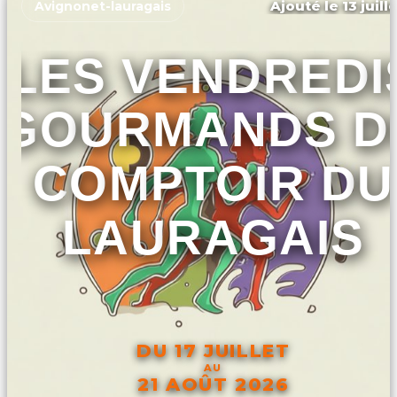
Ajouté le 13 juill
Avignonet-lauragais
LES VENDREDI
GOURMANDS D
COMPTOIR DU
LAURAGAIS
DU 17 JUILLET
AU
21 AOÛT 2026