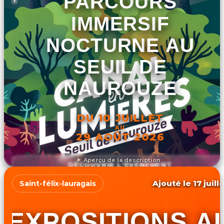
PARCOURS
IMMERSIF
NOCTURNE AU
SEUIL DE
NAUROUZE
DU 10 JUILLET
AU
29 AOÛT 2026
Aperçu de la description
DÉCOUVRIR L'ÉVÉNEMENT
Ajouté le 17 juill
Saint-félix-lauragais
EXPOSITIONS A