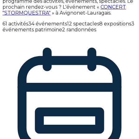
programme des activités, événements, spectacles. Le
prochain rendez-vous ? L'événement «
CONCERT
"STORMQUESTRA"
» à Avignonet-Lauragais.
61 activités
34 événements
12 spectacles
8 expositions
3
événements patrimoine
2 randonnées