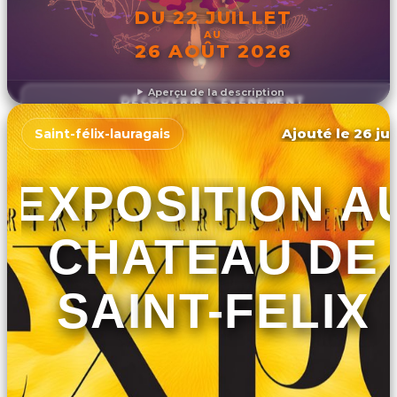
DU 22 JUILLET
AU
26 AOÛT 2026
Aperçu de la description
DÉCOUVRIR L'ÉVÉNEMENT
Ajouté le 26 jui
Saint-félix-lauragais
EXPOSITION A
CHATEAU DE
SAINT-FELIX