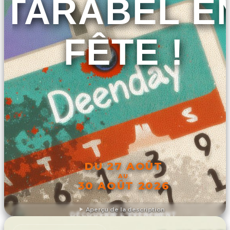
TARABEL E
FÊTE !
DU 27 AOÛT
AU
30 AOÛT 2026
Aperçu de la description
DÉCOUVRIR L'ÉVÉNEMENT