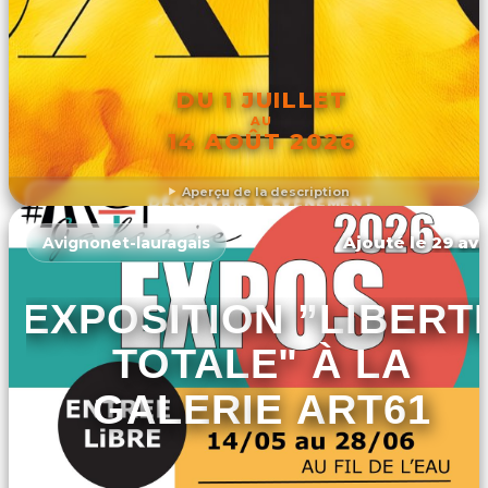
DU 1 JUILLET
AU
14 AOÛT 2026
Aperçu de la description
DÉCOUVRIR L'ÉVÉNEMENT
Ajouté le 29 avr
Avignonet-lauragais
EXPOSITION ”LIBERT
TOTALE" À LA
GALERIE ART61