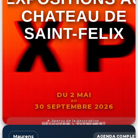
CHATEAU DE
SAINT-FELIX
DU 2 MAI
AU
30 SEPTEMBRE 2026
Aperçu de la description
DÉCOUVRIR L'ÉVÉNEMENT
Maurens
AGENDA COMPLET