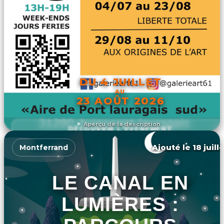
DU 4 JUILLET
AU
23 AOÛT 2026
Aperçu de la description
DÉCOUVRIR L'ÉVÉNEMENT
Ajouté le 18 juill
Montferrand
LE CANAL EN
LUMIÈRES :