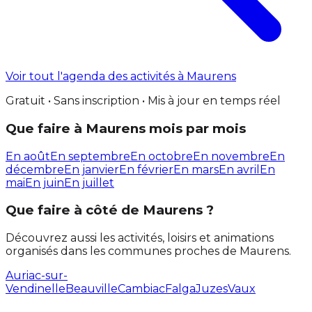
Voir tout l'agenda des activités à Maurens
Gratuit • Sans inscription • Mis à jour en temps réel
Que faire à Maurens mois par mois
En août
En septembre
En octobre
En novembre
En
décembre
En janvier
En février
En mars
En avril
En
mai
En juin
En juillet
Que faire à côté de Maurens ?
Découvrez aussi les activités, loisirs et animations
organisés dans les communes proches de Maurens.
Auriac-sur-
Vendinelle
Beauville
Cambiac
Falga
Juzes
Vaux