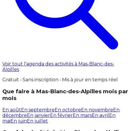
Voir tout l'agenda des activités à Mas-Blanc-des-
Alpilles
Gratuit • Sans inscription • Mis à jour en temps réel
Que faire à Mas-Blanc-des-Alpilles mois par
mois
En août
En septembre
En octobre
En novembre
En
décembre
En janvier
En février
En mars
En avril
En
mai
En juin
En juillet