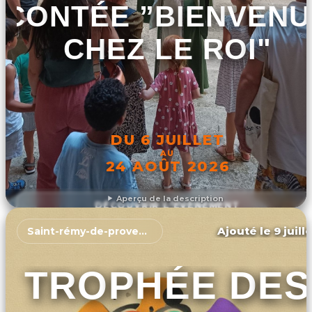
CONTÉE ”BIENVENU
CHEZ LE ROI"
DU 6 JUILLET
AU
24 AOÛT 2026
Aperçu de la description
DÉCOUVRIR L'ÉVÉNEMENT
Ajouté le 9 juill
Saint-rémy-de-provence
TROPHÉE DES