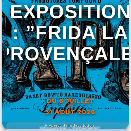
EXPOSITION
: ”FRIDA LA
PROVENÇALE
DU 6 JUILLET
AU
31 AOÛT 2026
Aperçu de la description
DÉCOUVRIR L'ÉVÉNEMENT