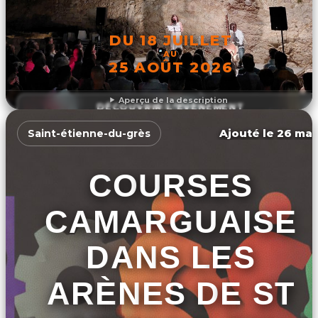
DU 18 JUILLET
AU
25 AOÛT 2026
Aperçu de la description
DÉCOUVRIR L'ÉVÉNEMENT
Ajouté le 26 mar
Saint-étienne-du-grès
COURSES
CAMARGUAISE
DANS LES
ARÈNES DE ST