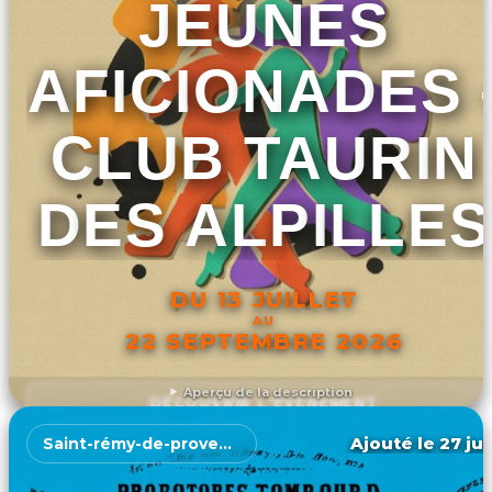
JEUNES
AFICIONADES 
CLUB TAURIN
DES ALPILLES
DU 13 JUILLET
AU
22 SEPTEMBRE 2026
Aperçu de la description
DÉCOUVRIR L'ÉVÉNEMENT
Ajouté le 27 jui
Saint-rémy-de-provence