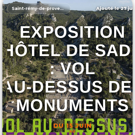
Ajouté le 27 jui
Saint-rémy-de-provence
EXPOSITION
HÔTEL DE SAD
: VOL
AU-DESSUS DE
MONUMENTS
DU 15 JUIN
AU