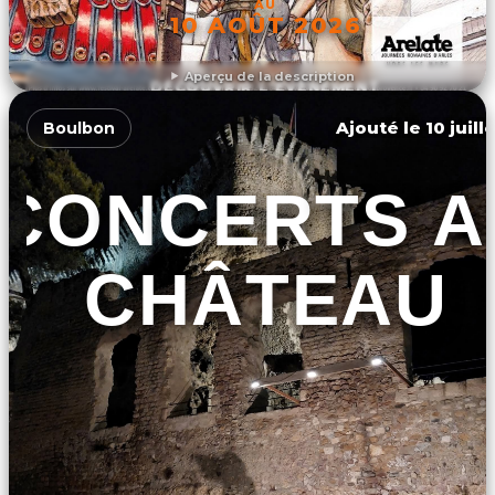
AU
10 AOÛT 2026
Aperçu de la description
DÉCOUVRIR L'ÉVÉNEMENT
Ajouté le 10 juill
Boulbon
CONCERTS A
CHÂTEAU