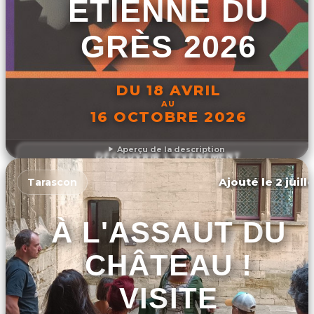
ETIENNE DU
GRÈS 2026
DU 18 AVRIL
AU
16 OCTOBRE 2026
Aperçu de la description
DÉCOUVRIR L'ÉVÉNEMENT
Ajouté le 2 juill
Tarascon
À L'ASSAUT DU
CHÂTEAU !
VISITE