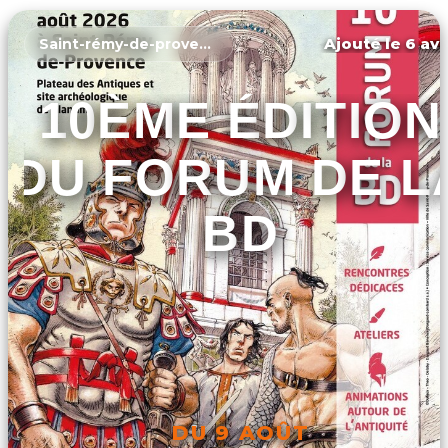
Ajouté le 6 avr
Saint-rémy-de-provence
10ÈME ÉDITION
DU FORUM DE L
BD
DU 9 AOÛT