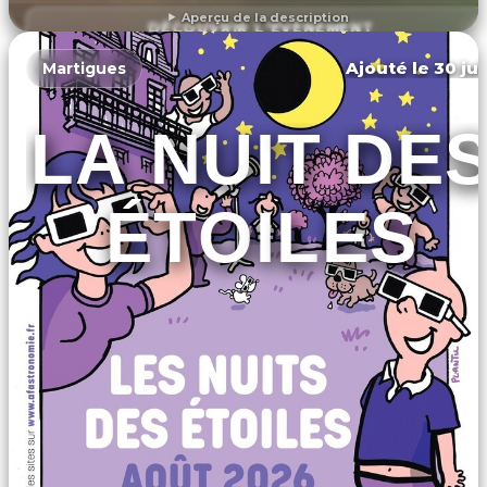
Aperçu de la description
DÉCOUVRIR L'ÉVÉNEMENT
Ajouté le 30 jui
Martigues
LA NUIT DE
ÉTOILES