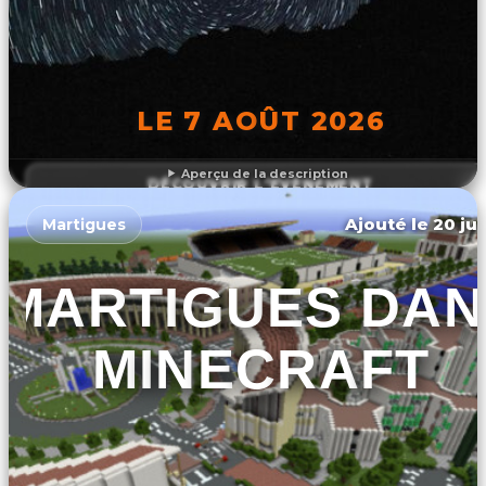
LE 7 AOÛT 2026
Aperçu de la description
DÉCOUVRIR L'ÉVÉNEMENT
Ajouté le 20 jui
Martigues
MARTIGUES DAN
MINECRAFT