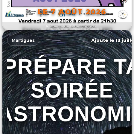
LE 7 AOÛT 2026
Aperçu de la description
DÉCOUVRIR L'ÉVÉNEMENT
Ajouté le 13 juill
Martigues
PRÉPARE T
SOIRÉE
ASTRONOMI