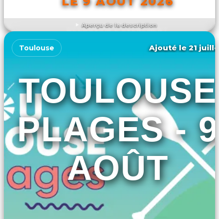
LE 9 AOÛT 2026
Aperçu de la description
DÉCOUVRIR L'ÉVÉNEMENT
Ajouté le 21 juill
Toulouse
TOULOUSE
PLAGES - 9
AOÛT