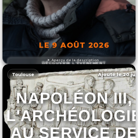
LE 9 AOÛT 2026
Aperçu de la description
DÉCOUVRIR L'ÉVÉNEMENT
Ajouté le 20 jui
Toulouse
NAPOLÉON III,
L'ARCHÉOLOGI
AU SERVICE DE