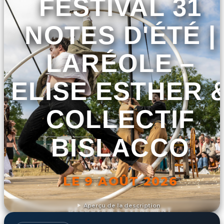
FESTIVAL 31
NOTES D'ÉTÉ |
LARÉOLE –
ELISE ESTHER 
COLLECTIF
BISLACCO
LE 9 AOÛT 2026
Aperçu de la description
DÉCOUVRIR L'ÉVÉNEMENT