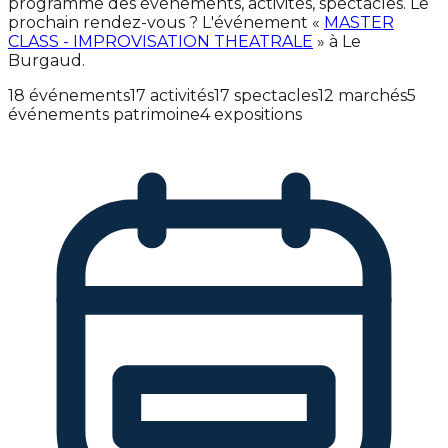
programme des événements, activités, spectacles. Le
prochain rendez-vous ? L'événement «
MASTER
CLASS - IMPROVISATION THEATRALE
» à Le
Burgaud.
18 événements
17 activités
17 spectacles
12 marchés
5
événements patrimoine
4 expositions