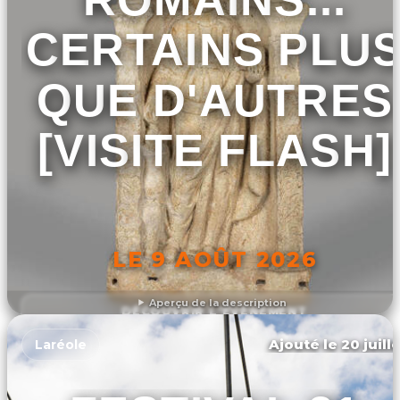
CERTAINS PLU
QUE D'AUTRES
[VISITE FLASH]
LE 9 AOÛT 2026
Aperçu de la description
DÉCOUVRIR L'ÉVÉNEMENT
Ajouté le 20 juill
Laréole