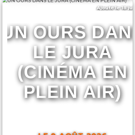
Ajouté le 18 ju
Toulouse
UN OURS DAN
LE JURA
(CINÉMA EN
PLEIN AIR)