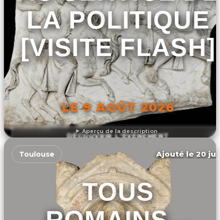
LA POLITIQUE
[VISITE FLASH]
LE 9 AOÛT 2026
Aperçu de la description
DÉCOUVRIR L'ÉVÉNEMENT
Ajouté le 20 jui
Toulouse
TOUS
ROMAINS...