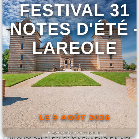
FESTIVAL 31
NOTES D'ÉTÉ 
LAREOLE
LE 9 AOÛT 2026
Aperçu de la description
DÉCOUVRIR L'ÉVÉNEMENT