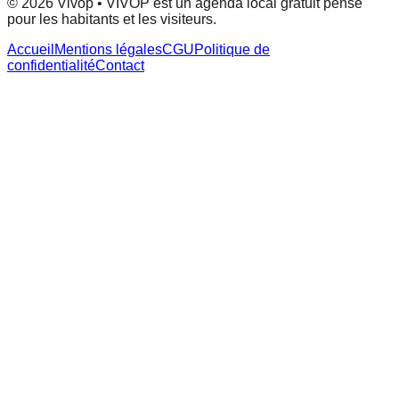
© 2026 Vivop • VIVOP est un agenda local gratuit pensé
pour les habitants et les visiteurs.
Accueil
Mentions légales
CGU
Politique de
confidentialité
Contact