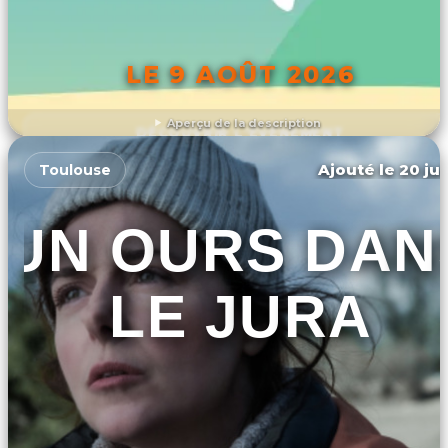
LE 9 AOÛT 2026
Aperçu de la description
DÉCOUVRIR L'ÉVÉNEMENT
Ajouté le 20 jui
Toulouse
UN OURS DAN
LE JURA