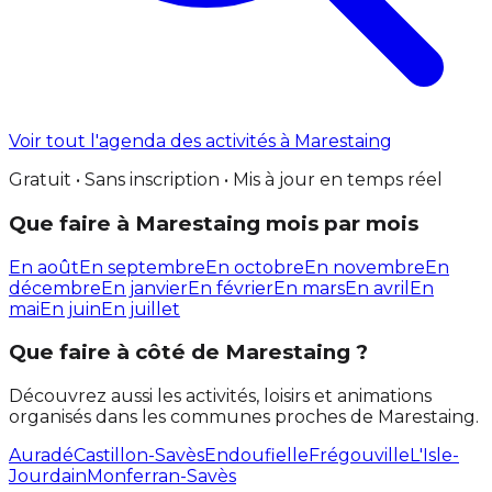
Voir tout l'agenda des activités à Marestaing
Gratuit • Sans inscription • Mis à jour en temps réel
Que faire à Marestaing mois par mois
En août
En septembre
En octobre
En novembre
En
décembre
En janvier
En février
En mars
En avril
En
mai
En juin
En juillet
Que faire à côté de Marestaing ?
Découvrez aussi les activités, loisirs et animations
organisés dans les communes proches de Marestaing.
Auradé
Castillon-Savès
Endoufielle
Frégouville
L'Isle-
Jourdain
Monferran-Savès