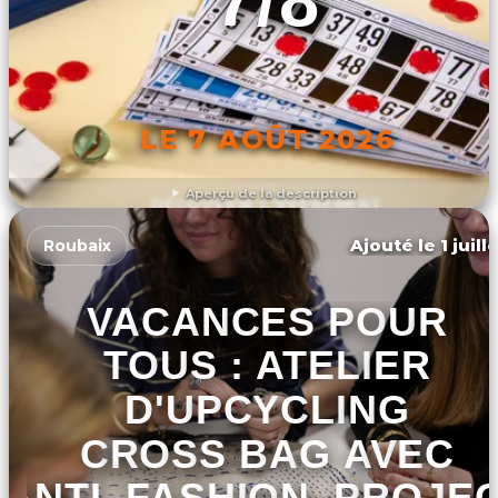
7/8
LE 7 AOÛT 2026
Aperçu de la description
DÉCOUVRIR L'ÉVÉNEMENT
Ajouté le 1 juill
Roubaix
VACANCES POUR
TOUS : ATELIER
D'UPCYCLING
CROSS BAG AVEC
ANTI_FASHION_PROJE