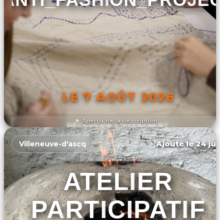
LE 7 AOÛT 2026
Aperçu de la description
DÉCOUVRIR L'ÉVÉNEMENT
Ajouté le 24 jui
Villeneuve-d'ascq
ATELIER
PARTICIPATIF