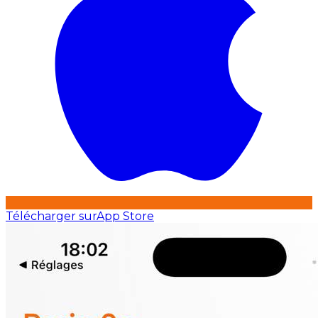
Télécharger sur
App Store