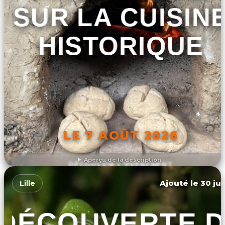
SUR LA CUISIN
HISTORIQUE
LE 7 AOÛT 2026
Aperçu de la description
DÉCOUVRIR L'ÉVÉNEMENT
Ajouté le 30 jui
Lille
DÉCOUVERTE 