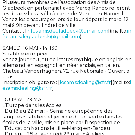
Plusieurs membres de l’association des Amis de
Gladbeck en partenariat avec Marcq Rando relieront
les deux villes à vélo à partir de Marcq-en-Baroeul.
Venez les encourager lors de leur départ le mardi 12
mai à 9h devant l’hôtel de ville.
Contact : [
infos.amisdegladbeck@gmail.com
](mailto:
in
fos.amisdegladbeck@gmail.com
)
SAMEDI 16 MAI - 14H30
Scrabble européen
Venez jouer au jeu de lettres mythique en anglais, en
allemand, en espagnol, en néerlandais, en italien.
Château Vanderhaghen, 72 rue Nationale - Ouvert à
tous
Inscription obligatoire : [
lesamisdealing@sfr.fr
](mailto:
l
esamisdealing@sfr.fr
)
DU 18 AU 29 MAI
L’Europe dans les écoles
• Du 18 au 22 mai : « Semaine européenne des
langues » : ateliers et jeux de découverte dans les
écoles de la Ville, mis en place par l’Inspection de
l’Éducation Nationale Lille-Marcq-en-Baroeul.
• Du jeudi 28 et vendredi 29 mai : « Ateliers