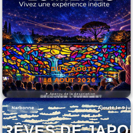
DU 4 AOÛT
AU
8 AOÛT 2026
Aperçu de la description
DÉCOUVRIR L'ÉVÉNEMENT
Ajouté le 9 ju
Narbonne
RÊVES DE JAPO