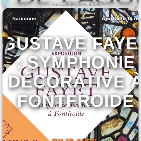
Aperçu de la description
DÉCOUVRIR L'ÉVÉNEMENT
Ajouté le 14 ma
Narbonne
GUSTAVE FAYE
: SYMPHONIE
DÉCORATIVE 
FONTFROIDE
DU 18 AVRIL