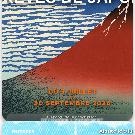
DU 3 JUILLET
AU
30 SEPTEMBRE 2026
Aperçu de la description
DÉCOUVRIR L'ÉVÉNEMENT
Ajouté le 9 ju
Narbonne