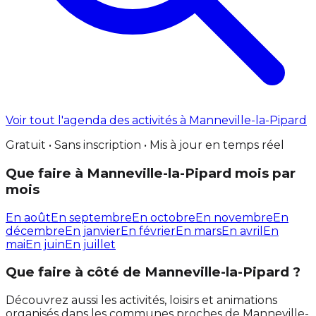
Voir tout l'agenda des activités à Manneville-la-Pipard
Gratuit • Sans inscription • Mis à jour en temps réel
Que faire à Manneville-la-Pipard mois par
mois
En août
En septembre
En octobre
En novembre
En
décembre
En janvier
En février
En mars
En avril
En
mai
En juin
En juillet
Que faire à côté de Manneville-la-Pipard ?
Découvrez aussi les activités, loisirs et animations
organisés dans les communes proches de Manneville-