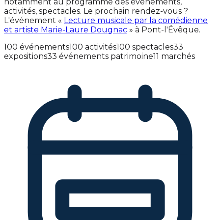
notamment au programme des événements,
activités, spectacles. Le prochain rendez-vous ?
L'événement «
Lecture musicale par la comédienne
et artiste Marie-Laure Dougnac
» à Pont-l'Évêque.
100 événements
100 activités
100 spectacles
33
expositions
33 événements patrimoine
11 marchés