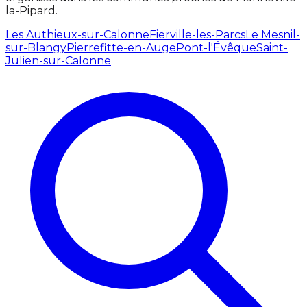
la-Pipard.
Les Authieux-sur-Calonne
Fierville-les-Parcs
Le Mesnil-
sur-Blangy
Pierrefitte-en-Auge
Pont-l'Évêque
Saint-
Julien-sur-Calonne