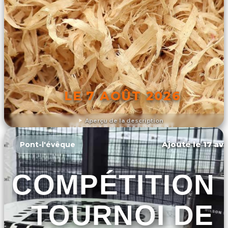
LE 7 AOÛT 2026
Aperçu de la description
DÉCOUVRIR L'ÉVÉNEMENT
Ajouté le 17 avr
Pont-l'évêque
COMPÉTITION 
TOURNOI DE