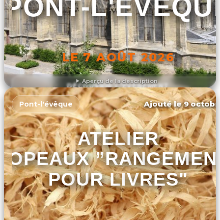
PONT-L'ÉVÊQU
LE 7 AOÛT 2026
Aperçu de la description
DÉCOUVRIR L'ÉVÉNEMENT
Ajouté le 9 octobr
Pont-l'évêque
ATELIER
COPEAUX ”RANGEMEN
POUR LIVRES"