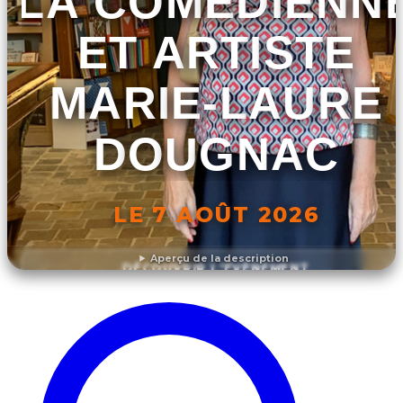
LA COMÉDIENN
ET ARTISTE
MARIE-LAURE
DOUGNAC
LE 7 AOÛT 2026
Aperçu de la description
DÉCOUVRIR L'ÉVÉNEMENT