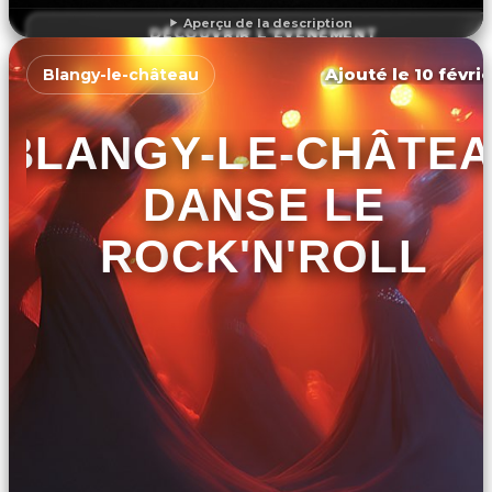
Aperçu de la description
DÉCOUVRIR L'ÉVÉNEMENT
Ajouté le 10 févrie
Blangy-le-château
BLANGY-LE-CHÂTE
DANSE LE
ROCK'N'ROLL