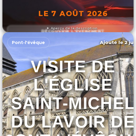
LE 7 AOÛT 2026
Aperçu de la description
DÉCOUVRIR L'ÉVÉNEMENT
Ajouté le 2 ju
Pont-l'évêque
VISITE DE
L'ÉGLISE
SAINT-MICHEL
DU LAVOIR DE