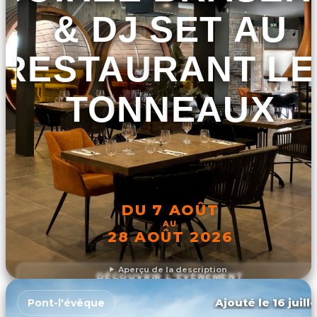
& DJ SET AU
RESTAURANT LE
TONNEAUX
DU 7 AOÛT
AU
28 AOÛT 2026
Aperçu de la description
DÉCOUVRIR L'ÉVÉNEMENT
Ajouté le 16 juill
Pont-l'évêque