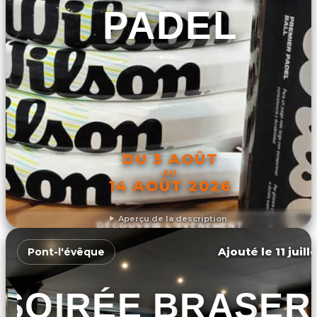
PADEL
DU 3 AOÛT
AU
14 AOÛT 2026
Aperçu de la description
DÉCOUVRIR L'ÉVÉNEMENT
Ajouté le 11 juill
Pont-l'évêque
SOIRÉE BRASER