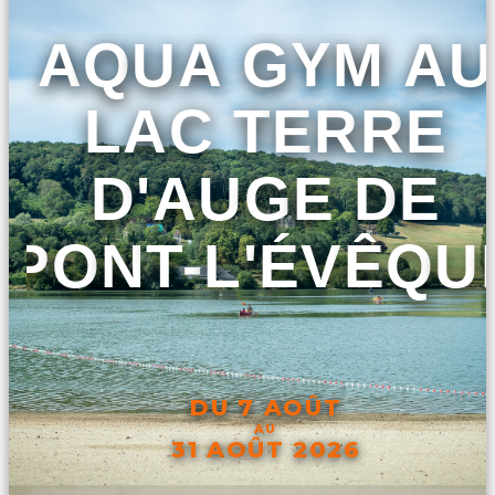
AQUA GYM AU
LAC TERRE
D'AUGE DE
PONT-L'ÉVÊQU
DU 7 AOÛT
AU
31 AOÛT 2026