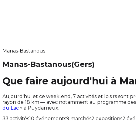
Manas-Bastanous
Manas-Bastanous
(Gers)
Que faire aujourd'hui à M
Aujourd'hui et ce week‑end, 7 activités et loisirs so
rayon de 18 km — avec notamment au programme des a
du Lac
» à Puydarrieux.
33 activités
10 événements
9 marchés
2 expositions
2 évé