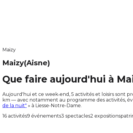
Maizy
Maizy
(Aisne)
Que faire aujourd'hui à Ma
Aujourd'hui et ce week‑end, 5 activités et loisirs son
km — avec notamment au programme des activités, év
de la nuit"
» à Liesse-Notre-Dame.
16 activités
9 événements
3 spectacles
2 expositions
patr