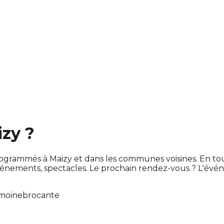
izy ?
t programmés à Maizy et dans les communes voisines. En 
énements, spectacles. Le prochain rendez-vous ? L'év
imoine
brocante