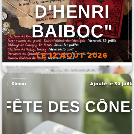
D'HENRI
BAIBOC"
LE 12 AOÛT 2026
Aperçu de la description
DÉCOUVRIR L'ÉVÉNEMENT
Ajouté le 30 juill
Rimou
FÊTE DES CÔNE