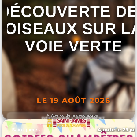
DÉCOUVERTE D
OISEAUX SUR L
VOIE VERTE
LE 19 AOÛT 2026
Aperçu de la description
DÉCOUVRIR L'ÉVÉNEMENT
Ajouté le 23 jui
Saint-james