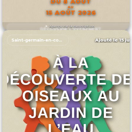
DU 8 AOÛT
AU
15 AOÛT 2026
Aperçu de la description
DÉCOUVRIR L'ÉVÉNEMENT
Ajouté le 15 ju
Saint-germain-en-coglès
À LA
DÉCOUVERTE D
OISEAUX AU
JARDIN DE
L’EAU