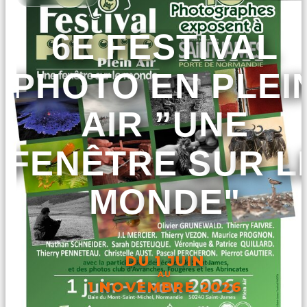
6E FESTIVAL
PHOTO EN PLEI
AIR ”UNE
FENÊTRE SUR L
MONDE"
DU 1 JUIN
AU
1 NOVEMBRE 2026