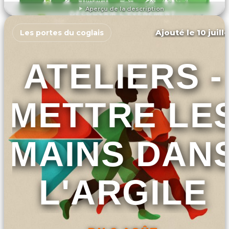
Aperçu de la description
DÉCOUVRIR L'ÉVÉNEMENT
Ajouté le 10 juill
Les portes du coglais
ATELIERS -
METTRE LE
MAINS DAN
L'ARGILE