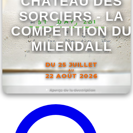
CHÂTEAU DES
SORCIERS - LA
COMPÉTITION DU
MILENDALL
DU 25 JUILLET
AU
22 AOÛT 2026
Aperçu de la description
DÉCOUVRIR L'ÉVÉNEMENT