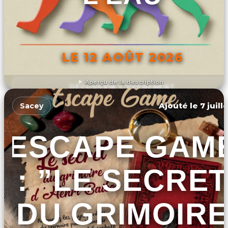
LE 12 AOÛT 2026
Aperçu de la description
DÉCOUVRIR L'ÉVÉNEMENT
Ajouté le 7 juill
Sacey
ESCAPE GAM
: ”LE SECRET
DU GRIMOIRE