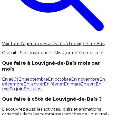
Voir tout l'agenda des activités à Louvigné-de-Bais
Gratuit • Sans inscription • Mis à jour en temps réel
Que faire à Louvigné-de-Bais mois par
mois
En août
En septembre
En octobre
En novembre
En
décembre
En janvier
En février
En mars
En avril
En
mai
En juin
En juillet
Que faire à côté de Louvigné-de-Bais ?
Découvrez aussi les activités, loisirs et animations
organisés dans les communes proches de Louvigné-