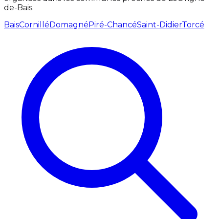
de-Bais.
Bais
Cornillé
Domagné
Piré-Chancé
Saint-Didier
Torcé