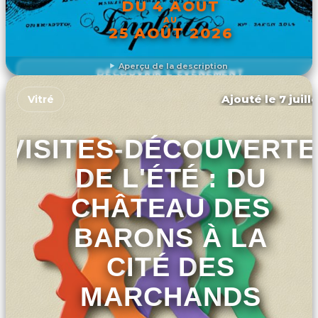
DU 4 AOÛT
AU
25 AOÛT 2026
Aperçu de la description
DÉCOUVRIR L'ÉVÉNEMENT
Ajouté le 7 juill
Vitré
VISITES-DÉCOUVERTE
DE L'ÉTÉ : DU
CHÂTEAU DES
BARONS À LA
CITÉ DES
MARCHANDS