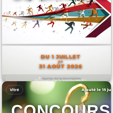
DU 1 JUILLET
AU
31 AOÛT 2026
Aperçu de la description
DÉCOUVRIR L'ÉVÉNEMENT
Ajouté le 15 ju
Vitré
CONCOURS