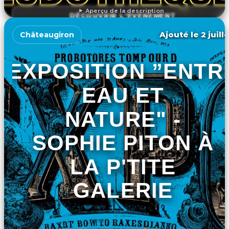
Aperçu de la description
DÉCOUVRIR L'ÉVÉNEMENT
Ajouté le 2 juill
Châteaugiron
EXPOSITION ”ENTR
EAU ET
NATURE" -
SOPHIE PITON À
LA P'TITE
GALERIE