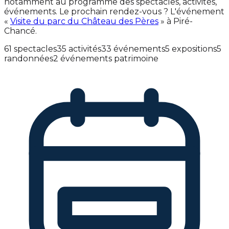
notamment au programme des spectacles, activités,
événements. Le prochain rendez-vous ? L'événement
«
Visite du parc du Château des Pères
» à Piré-
Chancé.
61 spectacles
35 activités
33 événements
5 expositions
5
randonnées
2 événements patrimoine