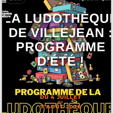
LA LUDOTHÈQU
DE VILLEJEAN :
PROGRAMME
D'ÉTÉ !
DU 4 JUILLET
AU
7 AOÛT 2026