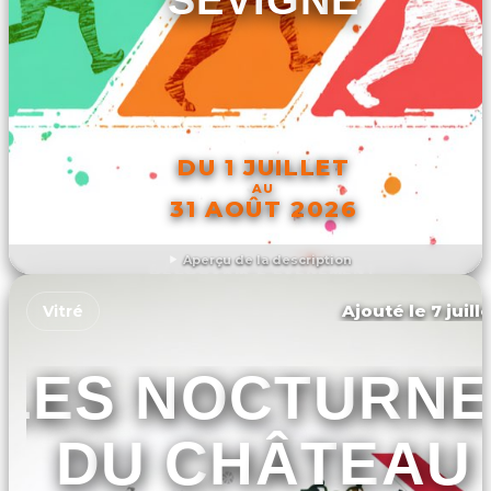
DU 1 JUILLET
AU
31 AOÛT 2026
Aperçu de la description
DÉCOUVRIR L'ÉVÉNEMENT
Ajouté le 7 juill
Vitré
LES NOCTURNE
DU CHÂTEAU