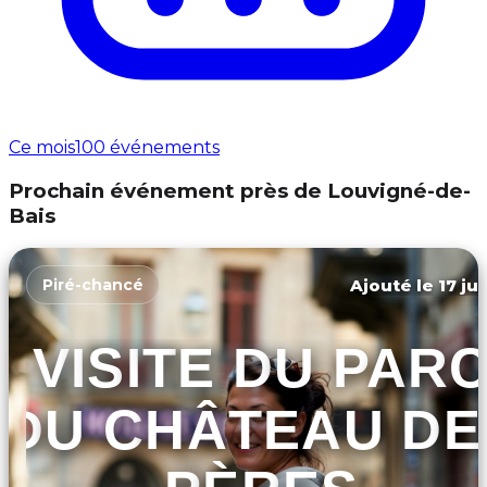
Ce mois
100 événements
Prochain événement près de Louvigné-de-
Bais
Ajouté le 17 ju
Piré-chancé
VISITE DU PAR
DU CHÂTEAU DE