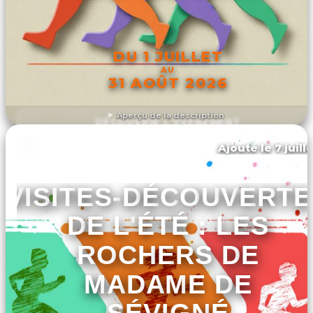
DU 1 JUILLET
AU
31 AOÛT 2026
Aperçu de la description
DÉCOUVRIR L'ÉVÉNEMENT
Ajouté le 7 juill
Vitré
VISITES-DÉCOUVERTE
DE L'ÉTÉ : LES
ROCHERS DE
MADAME DE
SÉVIGNÉ