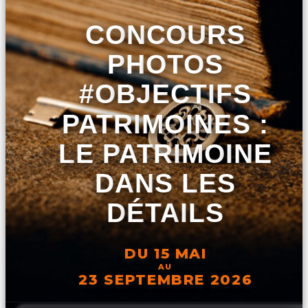
CONCOURS
PHOTOS
#OBJECTIFS
PATRIMOINES :
LE PATRIMOINE
DANS LES
DÉTAILS
DU 15 MAI
AU
23 SEPTEMBRE 2026