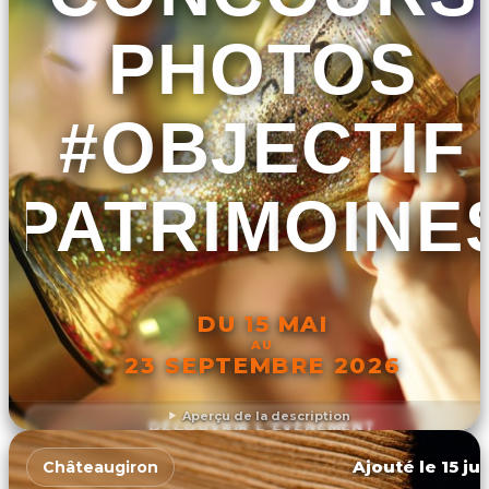
PHOTOS
#OBJECTIF
PATRIMOINE
DU 15 MAI
AU
23 SEPTEMBRE 2026
Aperçu de la description
DÉCOUVRIR L'ÉVÉNEMENT
Ajouté le 15 ju
Châteaugiron