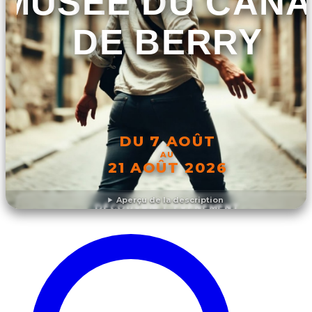
MUSÉE DU CANA
DE BERRY
DU 7 AOÛT
AU
21 AOÛT 2026
Aperçu de la description
DÉCOUVRIR L'ÉVÉNEMENT