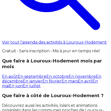
Voir tout l'agenda des activités à Louroux-Hodement
Gratuit • Sans inscription • Mis à jour en temps réel
Que faire à Louroux-Hodement mois par
mois
En août
En septembre
En octobre
En novembre
En
décembre
En janvier
En février
En mars
En avril
En
mai
En juin
En juillet
Que faire à côté de Louroux-Hodement ?
Découvrez aussi les activités, loisirs et animations
organisés dans les communes proches de Louroux-