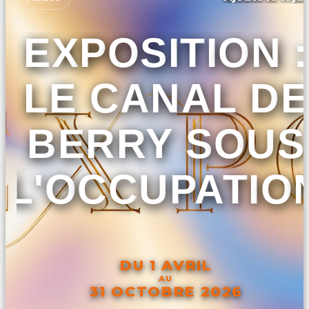
EXPOSITION :
LE CANAL DE
BERRY SOUS
L'OCCUPATIO
DU 1 AVRIL
AU
31 OCTOBRE 2026