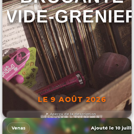
VIDE-GRENIE
LE 9 AOÛT 2026
Aperçu de la description
DÉCOUVRIR L'ÉVÉNEMENT
Ajouté le 10 juill
Venas