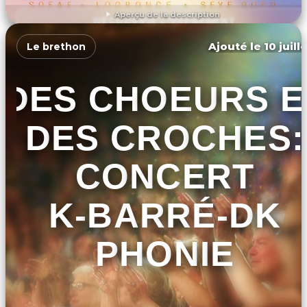
Aperçu de la description
DÉCOUVRIR L'ÉVÉNEMENT
Ajouté le 10 juill
Le brethon
DES CHOEURS E
DES CROCHES:
CONCERT
K-BARRÉ-DK
PHONIE