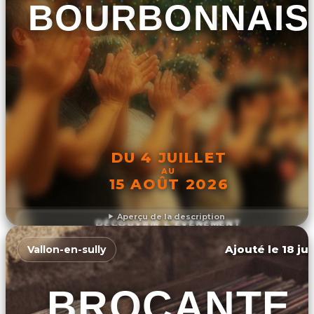
BOURBONNAIS
DU 4 JUILLET
AU
15 AOÛT 2026
Aperçu de la description
DÉCOUVRIR L'ÉVÉNEMENT
Ajouté le 18 ju
Vallon-en-sully
BROCANTE