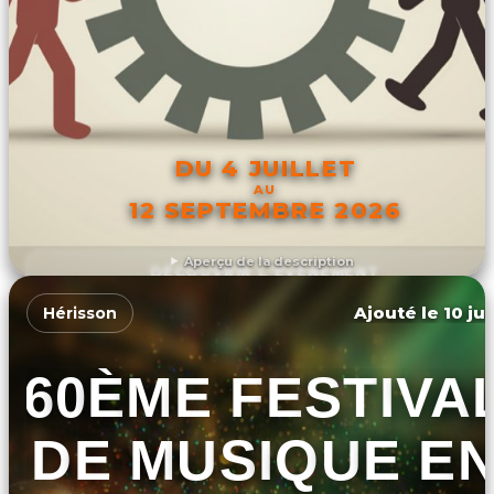
DU 4 JUILLET
AU
12 SEPTEMBRE 2026
Aperçu de la description
DÉCOUVRIR L'ÉVÉNEMENT
Ajouté le 10 ju
Hérisson
60ÈME FESTIVA
DE MUSIQUE E