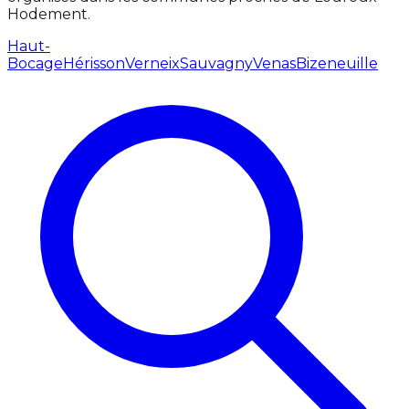
Hodement.
Haut-
Bocage
Hérisson
Verneix
Sauvagny
Venas
Bizeneuille