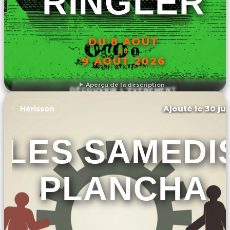
RINGLER
DU 8 AOÛT
AU
9 AOÛT 2026
Aperçu de la description
DÉCOUVRIR L'ÉVÉNEMENT
Ajouté le 30 jui
Hérisson
LES SAMEDI
PLANCHA