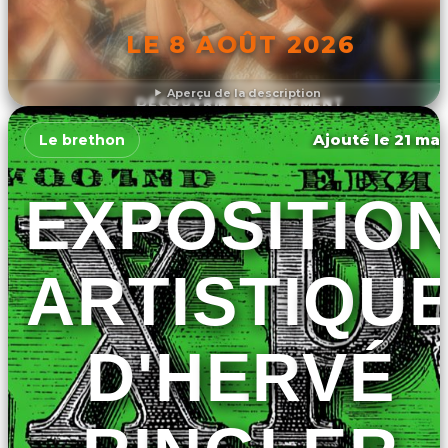
LE 8 AOÛT 2026
Aperçu de la description
DÉCOUVRIR L'ÉVÉNEMENT
Ajouté le 21 mar
Le brethon
EXPOSITIO
ARTISTIQU
D'HERVÉ