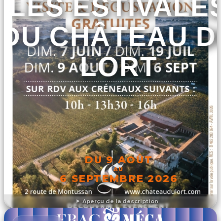
LES ESTIVALE
DU CHÂTEAU D
LORT
DU 9 AOÛT
AU
6 SEPTEMBRE 2026
Aperçu de la description
DÉCOUVRIR L'ÉVÉNEMENT