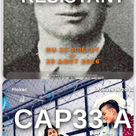
DU 22 JUILLET
AU
29 AOÛT 2026
Aperçu de la description
DÉCOUVRIR L'ÉVÉNEMENT
Ajouté le 20 jui
Floirac
CAP33 À