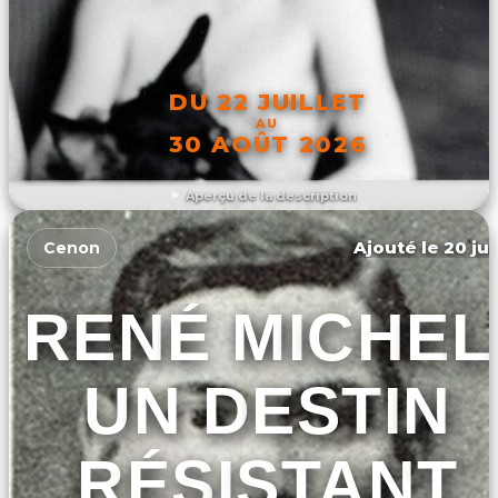
DU 22 JUILLET
AU
30 AOÛT 2026
Aperçu de la description
DÉCOUVRIR L'ÉVÉNEMENT
Ajouté le 20 jui
Cenon
RENÉ MICHEL
UN DESTIN
RÉSISTANT