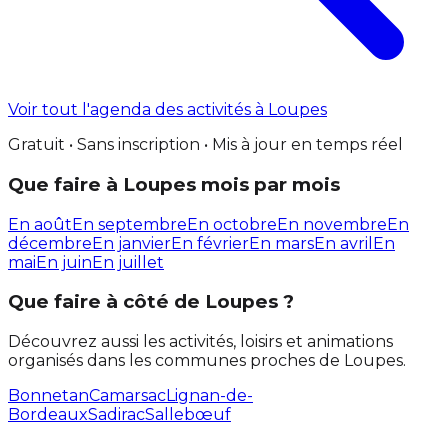
Voir tout l'agenda des activités à Loupes
Gratuit • Sans inscription • Mis à jour en temps réel
Que faire à Loupes mois par mois
En août
En septembre
En octobre
En novembre
En
décembre
En janvier
En février
En mars
En avril
En
mai
En juin
En juillet
Que faire à côté de Loupes ?
Découvrez aussi les activités, loisirs et animations
organisés dans les communes proches de Loupes.
Bonnetan
Camarsac
Lignan-de-
Bordeaux
Sadirac
Sallebœuf