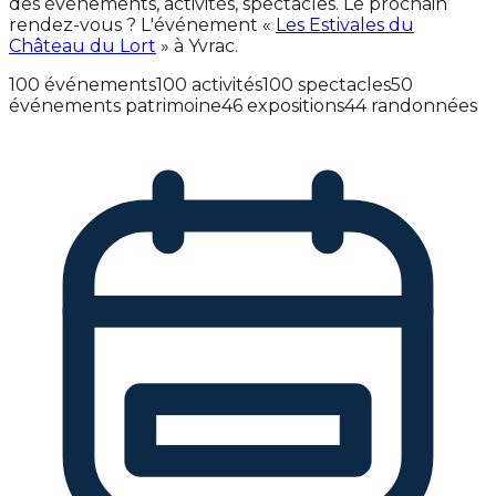
des événements, activités, spectacles. Le prochain
rendez-vous ? L'événement «
Les Estivales du
Château du Lort
» à Yvrac.
100 événements
100 activités
100 spectacles
50
événements patrimoine
46 expositions
44 randonnées