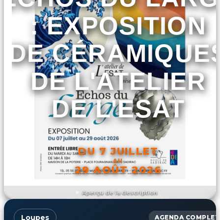
: EXPOSITION
DE CÉRAMIQUE
DE L'ATELIER
DE L'ESAT
DU 7 JUILLET
AU
29 AOÛT 2026
Aperçu de la description
DÉCOUVRIR L'ÉVÉNEMENT
Loupes
AGENDA COMPLET