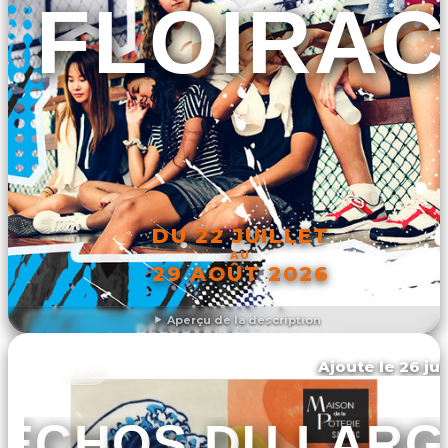
FLOIRAC
DU 22 JUILLET
AU
29 AOÛT 2026
Aperçu de la description
DÉCOUVRIR L'ÉVÉNEMENT
Ajouté le 26 jui
Sadirac
ÉCHOS DU LARG