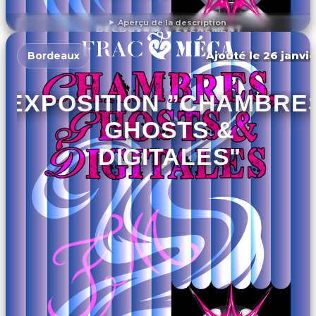
Aperçu de la description
DÉCOUVRIR L'ÉVÉNEMENT
Ajouté le 26 janvie
Bordeaux
EXPOSITION ”CHAMBRES
GHOSTS &
DIGITALES"