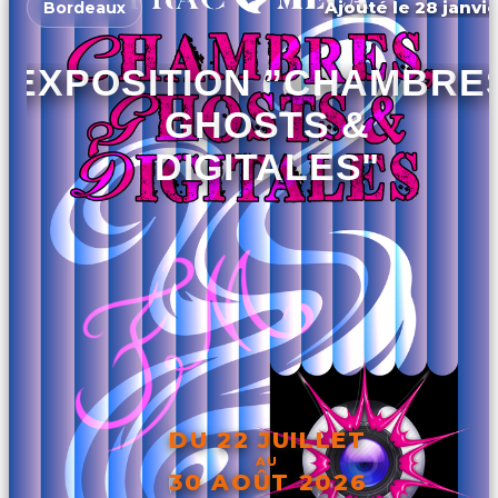
Ajouté le 28 janvie
Bordeaux
EXPOSITION ”CHAMBRES
GHOSTS &
DIGITALES"
DU 22 JUILLET
AU
30 AOÛT 2026