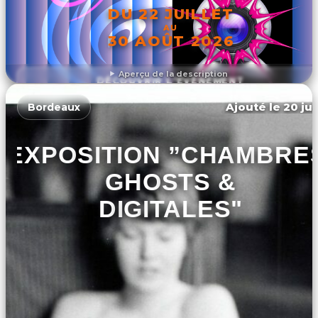
DU 22 JUILLET
AU
30 AOÛT 2026
Aperçu de la description
DÉCOUVRIR L'ÉVÉNEMENT
Ajouté le 20 jui
Bordeaux
EXPOSITION ”CHAMBRES
GHOSTS &
DIGITALES"