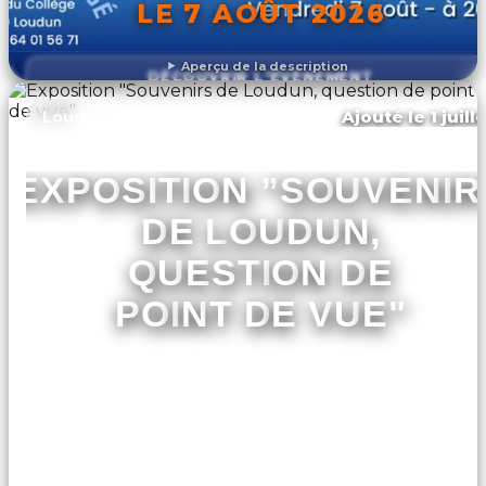
LE 7 AOÛT 2026
Aperçu de la description
DÉCOUVRIR L'ÉVÉNEMENT
Ajouté le 1 juill
Loudun
EXPOSITION ”SOUVENIR
DE LOUDUN,
QUESTION DE
POINT DE VUE"