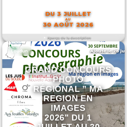
DU 3 JUILLET
AU
30 AOÛT 2026
Aperçu de la description
DÉCOUVRIR L'ÉVÉNEMENT
Ajouté le 26 jui
Loudun
GRAND CONCOURS
PHOTO
RÉGIONAL ” MA
REGION EN
IMAGES
2026" DU 1
JUILLET AU 30