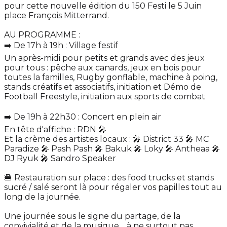
pour cette nouvelle édition du 150 Festi le 5 Juin
place François Mitterrand.
AU PROGRAMME :
➡️ De 17h à 19h : Village festif
Un après-midi pour petits et grands avec des jeux
pour tous : pêche aux canards, jeux en bois pour
toutes la familles, Rugby gonflable, machine à poing,
stands créatifs et associatifs, initiation et Démo de
Football Freestyle, initiation aux sports de combat
➡️ De 19h à 22h30 : Concert en plein air
En tête d'affiche : RDN 🎤
Et la crème des artistes locaux : 🎤 District 33 🎤 MC
Paradize 🎤 Pash Pash 🎤 Bakuk 🎤 Loky 🎤 Antheaa 🎤
DJ Ryuk 🎤 Sandro Speaker
🍔 Restauration sur place : des food trucks et stands
sucré / salé seront là pour régaler vos papilles tout au
long de la journée.
Une journée sous le signe du partage, de la
convivialité et de la musique… à ne surtout pas