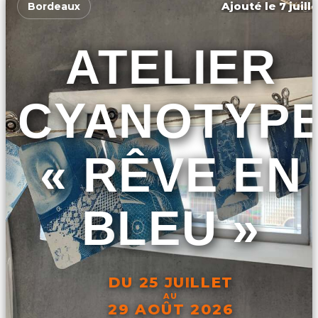
Ajouté le 7 juill
Bordeaux
ATELIER
CYANOTYP
« RÊVE EN
BLEU »
DU 25 JUILLET
AU
29 AOÛT 2026