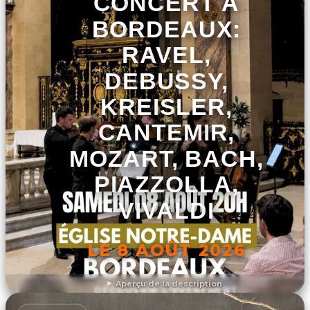
CONCERT À
BORDEAUX:
RAVEL,
DEBUSSY,
KREISLER,
CANTEMIR,
MOZART, BACH,
PIAZZOLLA,
VIVALDI
LE 8 AOÛT 2026
Aperçu de la description
DÉCOUVRIR L'ÉVÉNEMENT