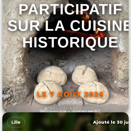
PARTICIPATIF
SUR LA CUISIN
HISTORIQUE
LE 7 AOÛT 2026
Aperçu de la description
DÉCOUVRIR L'ÉVÉNEMENT
Ajouté le 30 jui
Lille