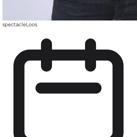
spectacle
Loos