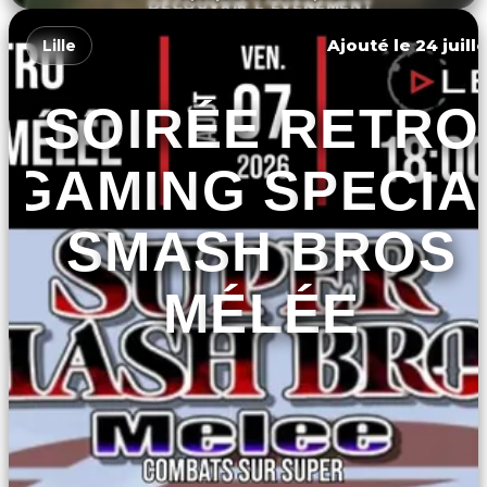
DÉCOUVRIR L'ÉVÉNEMENT
Ajouté le 24 juill
Lille
SOIRÉE RETRO
GAMING SPECIA
SMASH BROS
MÉLÉE