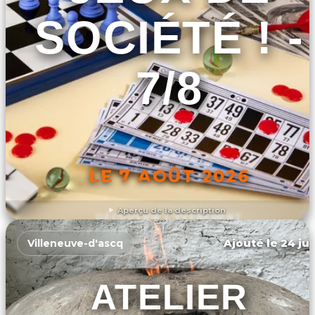
SOCIÉTÉ ! -
7/8
LE 7 AOÛT 2026
Aperçu de la description
DÉCOUVRIR L'ÉVÉNEMENT
Ajouté le 24 jui
Villeneuve-d'ascq
ATELIER