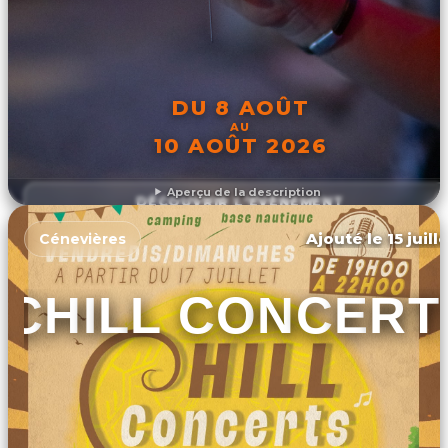
DU 8 AOÛT
AU
10 AOÛT 2026
Aperçu de la description
DÉCOUVRIR L'ÉVÉNEMENT
Ajouté le 15 juill
Cénevières
CHILL CONCERT