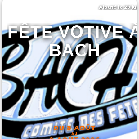
Ajouté le 23 jui
Bach
FÊTE VOTIVE 
BACH
DU 8 AOÛT
AU