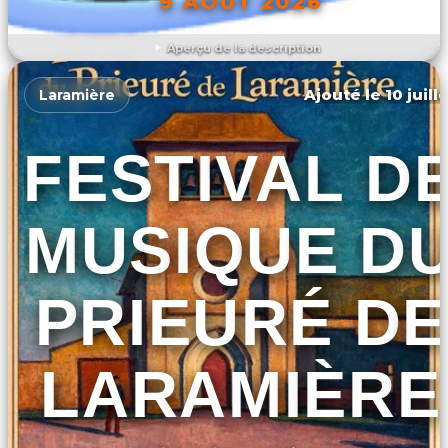
9 AOÛT 2026
Aperçu de la description
DÉCOUVRIR L'ÉVÉNEMENT
Ajouté le 10 juill
Laramière
FESTIVAL D
MUSIQUE D
PRIEURÉ DE
LARAMIÈRE