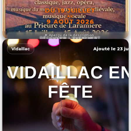
DU 19 JUILLET
AU
9 AOÛT 2026
Aperçu de la description
DÉCOUVRIR L'ÉVÉNEMENT
Ajouté le 23 jui
Vidaillac
VIDAILLAC E
FÊTE