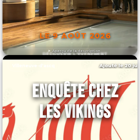
LE 9 AOÛT 2026
Aperçu de la description
DÉCOUVRIR L'ÉVÉNEMENT
Ajouté le 20 jui
Villeneuve-d'ascq
ENQUÊTE CHEZ
LES VIKINGS