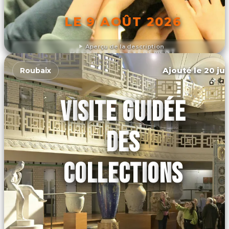
LE 9 AOÛT 2026
Aperçu de la description
DÉCOUVRIR L'ÉVÉNEMENT
Ajouté le 20 jui
Roubaix
VISITE GUIDÉE
DES
COLLECTIONS