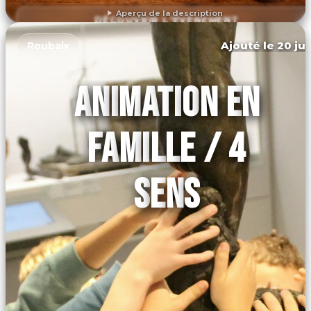
Aperçu de la description
DÉCOUVRIR L'ÉVÉNEMENT
Ajouté le 20 jui
Roubaix
ANIMATION EN
FAMILLE / 4
SENS