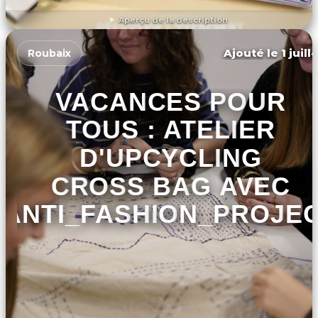
Aperçu de la description
DÉCOUVRIR L'ÉVÉNEMENT
Ajouté le 1 juill
Roubaix
VACANCES POUR
TOUS : ATELIER
D'UPCYCLING
CROSS BAG AVEC
ANTI_FASHION_PROJE