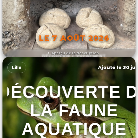
LE 7 AOÛT 2026
Aperçu de la description
DÉCOUVRIR L'ÉVÉNEMENT
Ajouté le 30 jui
Lille
DÉCOUVERTE 
LA FAUNE
AQUATIQUE