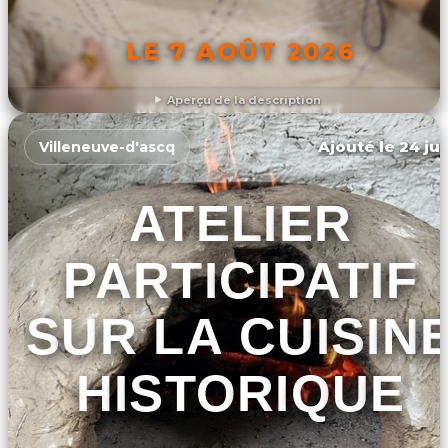
LE 7 AOÛT 2026
Aperçu de la description
DÉCOUVRIR L'ÉVÉNEMENT
Ajouté le 24 jui
Villeneuve-d'ascq
ATELIER
PARTICIPATIF
SUR LA CUISIN
HISTORIQUE