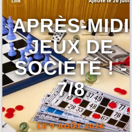
Ajouté le 28 juill
Lille
APRÈS-MIDI
JEUX DE
SOCIÉTÉ ! -
7/8
LE 7 AOÛT 2026