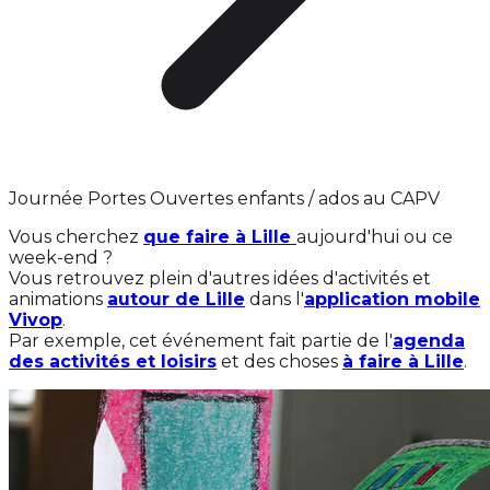
Journée Portes Ouvertes enfants / ados au CAPV
Vous cherchez
que faire à Lille
aujourd'hui ou ce
week-end ?
Vous retrouvez plein d'autres idées d'activités et
animations
autour de Lille
dans l'
application mobile
Vivop
.
Par exemple, cet événement fait partie de l'
agenda
des activités et loisirs
et des choses
à faire à Lille
.