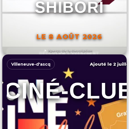
SHIBORI
LE 8 AOÛT 2026
Aperçu de la description
DÉCOUVRIR L'ÉVÉNEMENT
Ajouté le 2 juill
Villeneuve-d'ascq
CINÉ-CLU