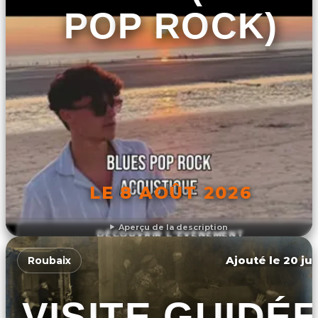
POP ROCK)
LE 8 AOÛT 2026
Aperçu de la description
DÉCOUVRIR L'ÉVÉNEMENT
Ajouté le 20 jui
Roubaix
VISITE GUIDÉ