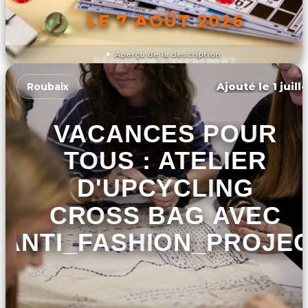
LE 7 AOÛT 2026
Aperçu de la description
DÉCOUVRIR L'ÉVÉNEMENT
Ajouté le 1 juill
Roubaix
VACANCES POUR
TOUS : ATELIER
D'UPCYCLING
CROSS BAG AVEC
ANTI_FASHION_PROJE