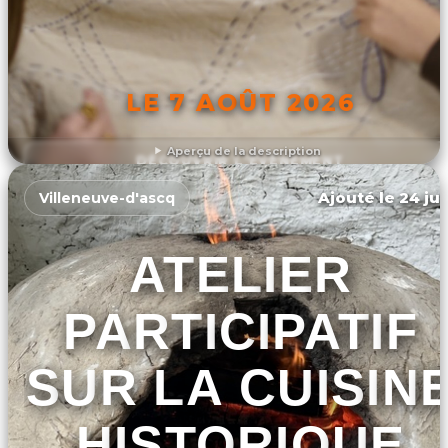
LE 7 AOÛT 2026
Aperçu de la description
DÉCOUVRIR L'ÉVÉNEMENT
Ajouté le 24 jui
Villeneuve-d'ascq
ATELIER
PARTICIPATIF
SUR LA CUISIN
HISTORIQUE