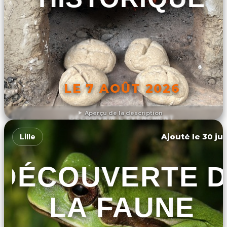
LE 7 AOÛT 2026
Aperçu de la description
DÉCOUVRIR L'ÉVÉNEMENT
Ajouté le 30 jui
Lille
DÉCOUVERTE 
LA FAUNE