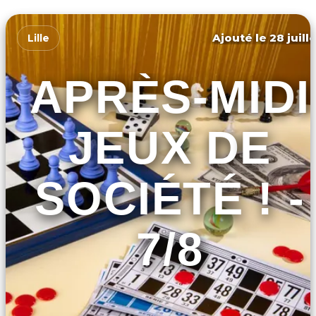
Ajouté le 28 juill
Lille
APRÈS-MIDI
JEUX DE
SOCIÉTÉ ! -
7/8