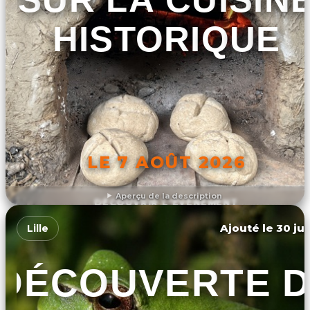
HISTORIQUE
LE 7 AOÛT 2026
Aperçu de la description
DÉCOUVRIR L'ÉVÉNEMENT
Ajouté le 30 jui
Lille
DÉCOUVERTE 