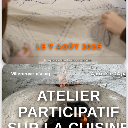
LE 7 AOÛT 2026
Aperçu de la description
DÉCOUVRIR L'ÉVÉNEMENT
Ajouté le 24 jui
Villeneuve-d'ascq
ATELIER
PARTICIPATIF
SUR LA CUISIN