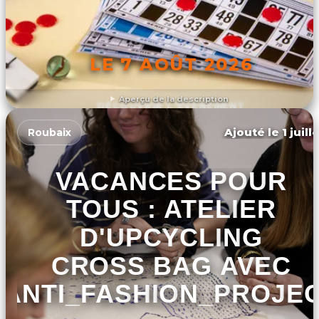
LE 7 AOÛT 2026
Aperçu de la description
DÉCOUVRIR L'ÉVÉNEMENT
Ajouté le 1 juill
Roubaix
VACANCES POUR
TOUS : ATELIER
D'UPCYCLING
CROSS BAG AVEC
ANTI_FASHION_PROJE