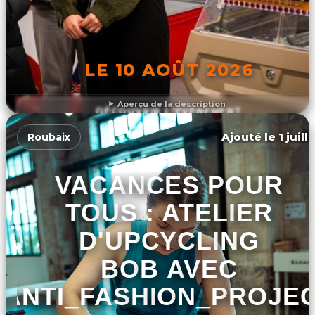
LE 10 AOÛT 2026
Aperçu de la description
DÉCOUVRIR L'ÉVÉNEMENT
Ajouté le 1 juill
Roubaix
VACANCES POUR
TOUS : ATELIER
D'UPCYCLING
BOB AVEC
ANTI_FASHION_PROJE