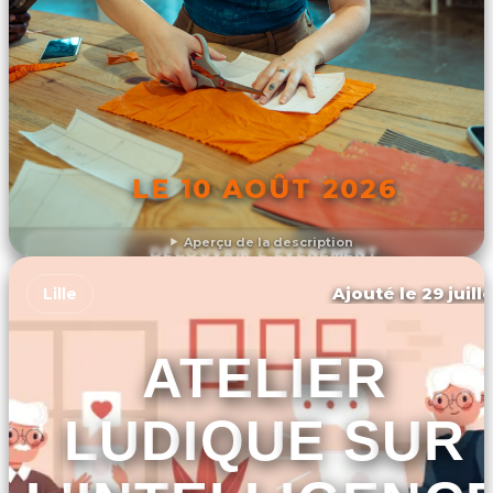
LE 10 AOÛT 2026
Aperçu de la description
DÉCOUVRIR L'ÉVÉNEMENT
Ajouté le 29 juill
Lille
ATELIER
LUDIQUE SUR