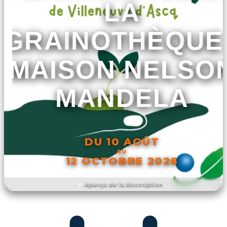
LA
GRAINOTHÈQUE 
MAISON NELSO
MANDELA
DU 10 AOÛT
AU
12 OCTOBRE 2026
Aperçu de la description
DÉCOUVRIR L'ÉVÉNEMENT