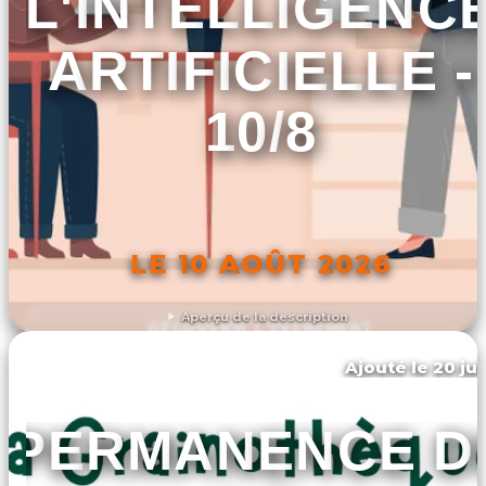
L'INTELLIGENC
ARTIFICIELLE -
10/8
LE 10 AOÛT 2026
Aperçu de la description
DÉCOUVRIR L'ÉVÉNEMENT
Ajouté le 20 jui
Villeneuve-d'ascq
PERMANENCE D