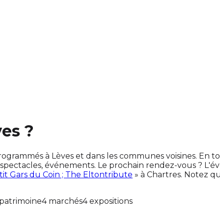
ves ?
nt programmés à Lèves et dans les communes voisines. En
spectacles, événements. Le prochain rendez-vous ? L'
’tit Gars du Coin ; The Eltontribute
» à Chartres. Notez q
patrimoine
4 marchés
4 expositions