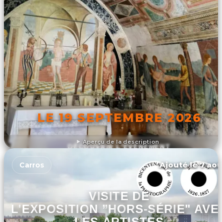
LE 19 SEPTEMBRE 2026
Aperçu de la description
DÉCOUVRIR L'ÉVÉNEMENT
Ajouté le 7 aoû
Carros
VISITE DE
L'EXPOSITION ”HORS-SÉRIE" AVE
LES ARTISTES