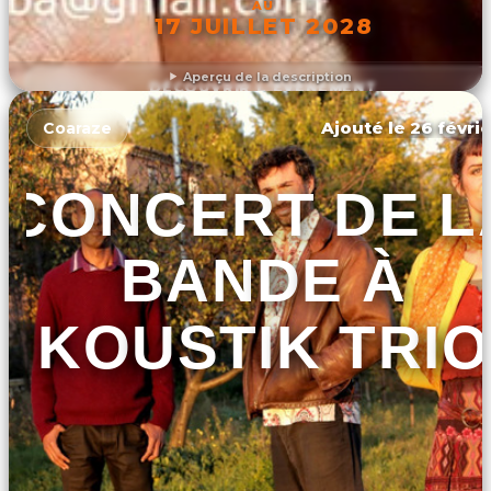
AU
17 JUILLET 2028
Aperçu de la description
DÉCOUVRIR L'ÉVÉNEMENT
Ajouté le 26 févrie
Coaraze
CONCERT DE L
BANDE À
KOUSTIK TRIO