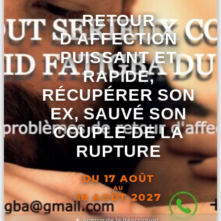
RETOUR
D'AFFECTION
PUISSANT ET
RAPIDE,
RÉCUPÉRER SON
EX, SAUVÉ SON
COUPLE DE LA
RUPTURE
DU 17 AOÛT
AU
16 AOÛT 2027
Aperçu de la description