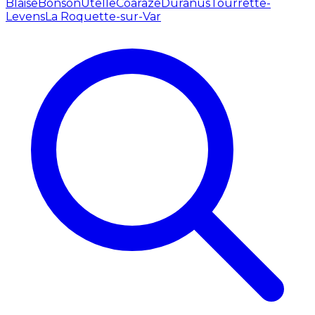
Blaise
Bonson
Utelle
Coaraze
Duranus
Tourrette-
Levens
La Roquette-sur-Var