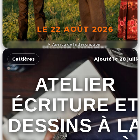
LE 22 AOÛT 2026
Aperçu de la description
DÉCOUVRIR L'ÉVÉNEMENT
Ajouté le 20 juill
Gattières
ATELIER
ÉCRITURE ET
DESSINS À L