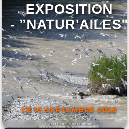
EXPOSITION
- ”NATUR'AILES"
LE 19 SEPTEMBRE 2026
Aperçu de la description
DÉCOUVRIR L'ÉVÉNEMENT