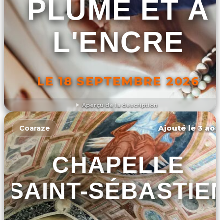
PLUME ET À
L'ENCRE
LE 18 SEPTEMBRE 2026
Aperçu de la description
DÉCOUVRIR L'ÉVÉNEMENT
Ajouté le 3 aoû
Coaraze
CHAPELLE
SAINT-SÉBASTIE