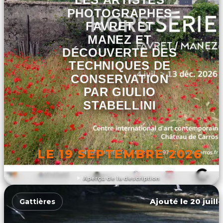
PHOTOGRAPHES
FAVRET ET
MANEZ ET
DÉCOUVERTE DES
TECHNIQUES DE
CONSERVATION
PAR GIULIO
STABELLINI
LE 19 SEPTEMBRE 2026
Aperçu de la description
DÉCOUVRIR L'ÉVÉNEMENT
Ajouté le 20 juill
Gattières