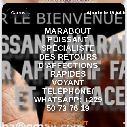
DÉCOUVRIR L'ÉVÉNEMENT
Ajouté le 19 juill
Carros
MARABOUT
PUISSANT
SPÉCIALISTE
DES RETOURS
D'AFFECTIONS
RAPIDES
VOYANT
TÉLÉPHONE/
WHATSAPP: +229
50 73 76 19
DU 17 AOÛT