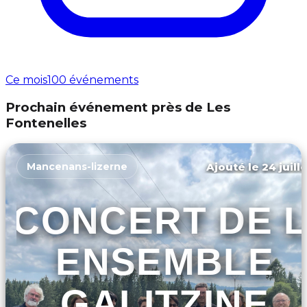
Ce mois
100 événements
Prochain événement près de Les
Fontenelles
Ajouté le 24 juill
Mancenans-lizerne
CONCERT DE L
ENSEMBLE
GALITZINE