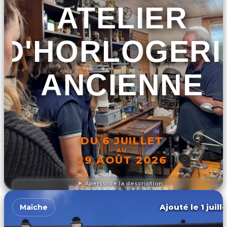
ATELIER
D'HORLOGERI
ANCIENNE
DU 6 JUILLET
AU
29 AOÛT 2026
Aperçu de la description
DÉCOUVRIR L'ÉVÉNEMENT
Ajouté le 1 juill
Maîche