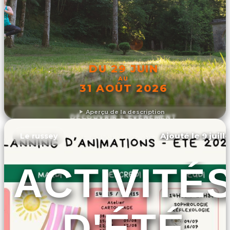
DU 29 JUIN
AU
31 AOÛT 2026
Aperçu de la description
DÉCOUVRIR L'ÉVÉNEMENT
Ajouté le 9 juill
Le russey
ACTIVITÉ
D'ÉTÉ