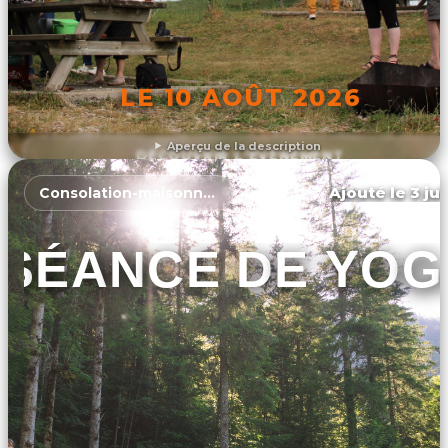
LE 10 AOÛT 2026
Aperçu de la description
DÉCOUVRIR L'ÉVÉNEMENT
Ajouté le 3 ju
Consolation-maisonnettes
SÉANCE DE YOG