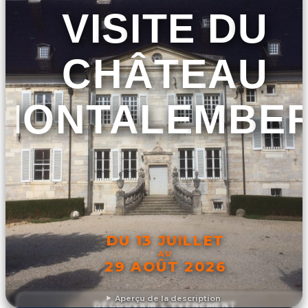
VISITE DU
CHÂTEAU
MONTALEMBE
DU 13 JUILLET
AU
29 AOÛT 2026
Aperçu de la description
DÉCOUVRIR L'ÉVÉNEMENT