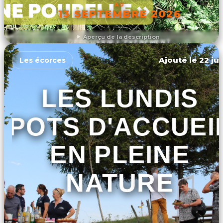
AU
13 SEPTEMBRE 2026
Aperçu de la description
DÉCOUVRIR L'ÉVÉNEMENT
Ajouté le 22 jui
Les écorces
LES LUNDIS
POTS D'ACCUEI
EN PLEINE
NATURE