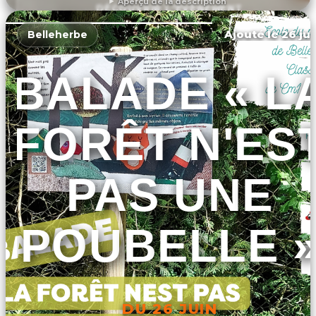
Aperçu de la description
DÉCOUVRIR L'ÉVÉNEMENT
Ajouté le 26 jui
Belleherbe
BALADE « L
FORÊT N'ES
PAS UNE
POUBELLE 
DU 26 JUIN