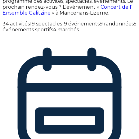
programme des activités, spectacles, événements. Le
prochain rendez-vous ? L'événement «
Concert de l’
Ensemble Galitzine
» à Mancenans-Lizerne.
34 activités
19 spectacles
19 événements
9 randonnées
5
événements sportifs
4 marchés