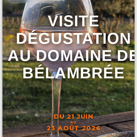
VISITE
DÉGUSTATION
AU DOMAINE D
BÉLAMBRÉE
DU 21 JUIN
AU
23 AOÛT 2026