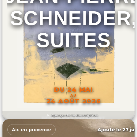
SCHNEIDER,
SUITES
DU 24 MAI
AU
24 AOÛT 2026
Aperçu de la description
DÉCOUVRIR L'ÉVÉNEMENT
Ajouté le 27 jui
Aix-en-provence