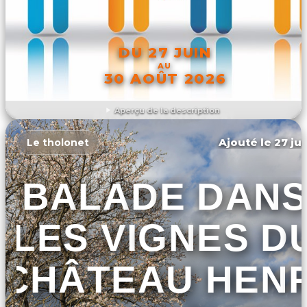
DU 27 JUIN
AU
30 AOÛT 2026
Aperçu de la description
DÉCOUVRIR L'ÉVÉNEMENT
Ajouté le 27 jui
Le tholonet
BALADE DAN
LES VIGNES D
CHÂTEAU HENR