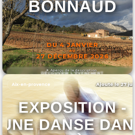
BONNAUD
DU 4 JANVIER
AU
27 DÉCEMBRE 2026
Aperçu de la description
DÉCOUVRIR L'ÉVÉNEMENT
Ajouté le 27 jui
Aix-en-provence
EXPOSITION -
UNE DANSE DAN