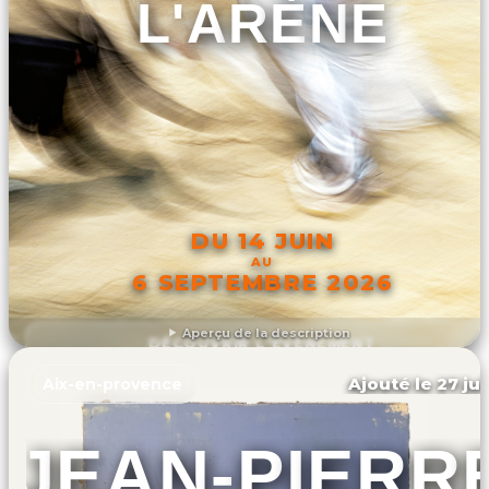
L'ARÈNE
DU 14 JUIN
AU
6 SEPTEMBRE 2026
Aperçu de la description
DÉCOUVRIR L'ÉVÉNEMENT
Ajouté le 27 jui
Aix-en-provence
JEAN-PIERR