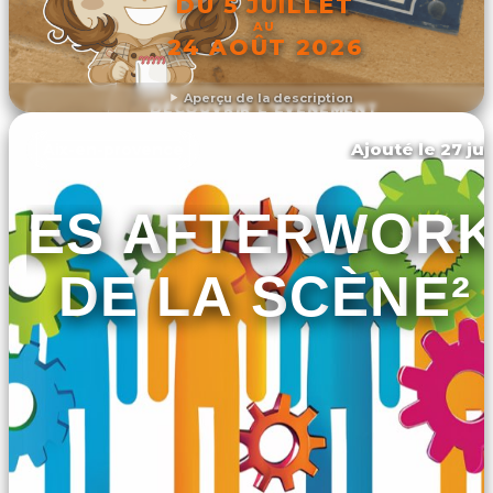
DU 5 JUILLET
AU
24 AOÛT 2026
Aperçu de la description
DÉCOUVRIR L'ÉVÉNEMENT
Ajouté le 27 jui
Aix-en-provence
LES AFTERWOR
DE LA SCÈNE²