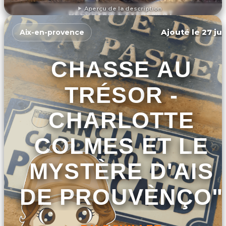
Aperçu de la description
DÉCOUVRIR L'ÉVÉNEMENT
Ajouté le 27 jui
Aix-en-provence
CHASSE AU
TRÉSOR -
CHARLOTTE
COLMES ET LE
MYSTÈRE D'AIS
DE PROUVÈNÇO"