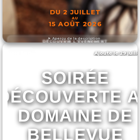
DU 2 JUILLET
AU
15 AOÛT 2026
Aperçu de la description
DÉCOUVRIR L'ÉVÉNEMENT
Ajouté le 29 juill
Meillard
SOIRÉE
DÉCOUVERTE 
DOMAINE DE
BELLEVUE