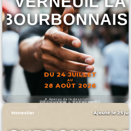
VERNEUIL LA
BOURBONNAIS
DU 24 JUILLET
AU
28 AOÛT 2026
Aperçu de la description
DÉCOUVRIR L'ÉVÉNEMENT
Ajouté le 25 jui
Monestier