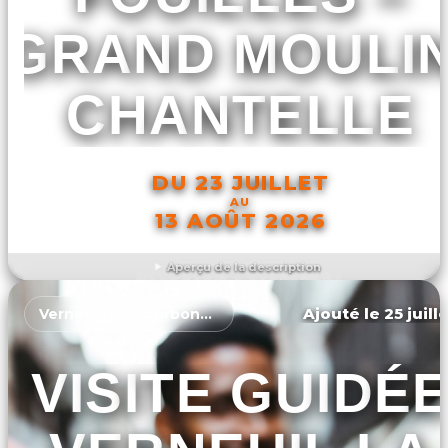
GRAND MOULIN
CHANTELLE
DU 23 JUILLET
AU
13 AOÛT 2026
Aperçu de la description
DÉCOUVRIR L'ÉVÉNEMENT
Ajouté le 25 juill
Verneuil-en-bourbonnais
VISITE GUIDÉ