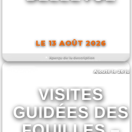
LE 13 AOÛT 2026
Aperçu de la description
DÉCOUVRIR L'ÉVÉNEMENT
Ajouté le 26 jui
Chantelle
VISITES
GUIDÉES DES
FOUILLES –