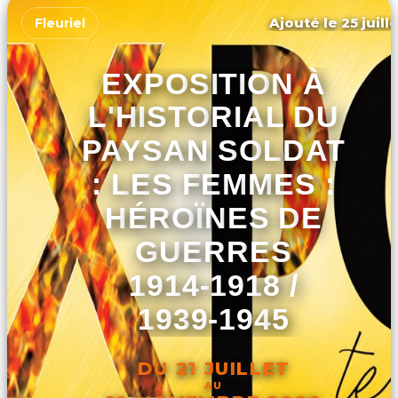
Ajouté le 25 juill
Fleuriel
EXPOSITION À
L'HISTORIAL DU
PAYSAN SOLDAT
: LES FEMMES :
HÉROÏNES DE
GUERRES
1914-1918 /
1939-1945
DU 21 JUILLET
AU