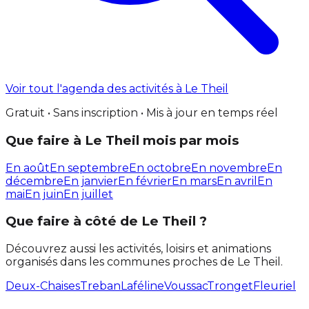
Voir tout l'agenda des activités à Le Theil
Gratuit • Sans inscription • Mis à jour en temps réel
Que faire à Le Theil mois par mois
En août
En septembre
En octobre
En novembre
En
décembre
En janvier
En février
En mars
En avril
En
mai
En juin
En juillet
Que faire à côté de Le Theil ?
Découvrez aussi les activités, loisirs et animations
organisés dans les communes proches de Le Theil.
Deux-Chaises
Treban
Laféline
Voussac
Tronget
Fleuriel