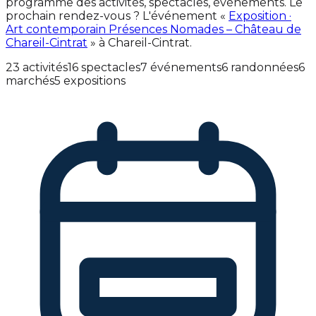
programme des activités, spectacles, événements. Le
prochain rendez-vous ? L'événement «
Exposition ·
Art contemporain Présences Nomades – Château de
Chareil-Cintrat
» à Chareil-Cintrat.
23 activités
16 spectacles
7 événements
6 randonnées
6
marchés
5 expositions