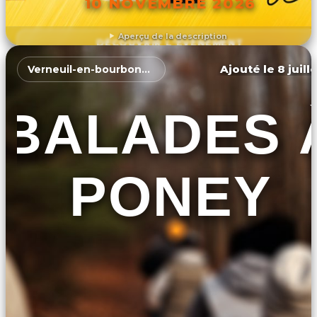
10 NOVEMBRE 2026
Aperçu de la description
DÉCOUVRIR L'ÉVÉNEMENT
Ajouté le 8 juill
Verneuil-en-bourbonnais
BALADES 
PONEY