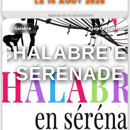
LE 14 AOÛT 2026
Aperçu de la description
DÉCOUVRIR L'ÉVÉNEMENT
Ajouté le 10 juill
Chalabre
CHALABRE E
SÉRÉNADE