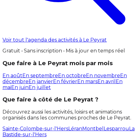
Voir tout l'agenda des activités à Le Peyrat
Gratuit • Sans inscription • Mis à jour en temps réel
Que faire à Le Peyrat mois par mois
En août
En septembre
En octobre
En novembre
En
décembre
En janvier
En février
En mars
En avril
En
mai
En juin
En juillet
Que faire à côté de Le Peyrat ?
Découvrez aussi les activités, loisirs et animations
organisés dans les communes proches de Le Peyrat.
Sainte-Colombe-sur-l'Hers
Léran
Montbel
Lesparrou
La
Bastide-sur-l'Hers