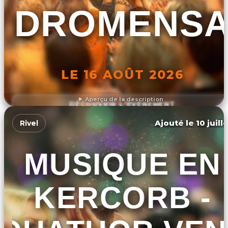
DROMENS
LE 16 AOÛT 2026
Aperçu de la description
DÉCOUVRIR L'ÉVÉNEMENT
Ajouté le 10 juill
Rivel
MUSIQUE EN
KERCORB -