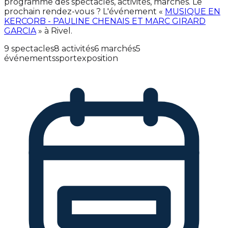
programme des spectacles, activités, marchés. Le
prochain rendez-vous ? L'événement «
MUSIQUE EN
KERCORB - PAULINE CHENAIS ET MARC GIRARD
GARCIA
» à Rivel.
9 spectacles
8 activités
6 marchés
5
événements
sport
exposition