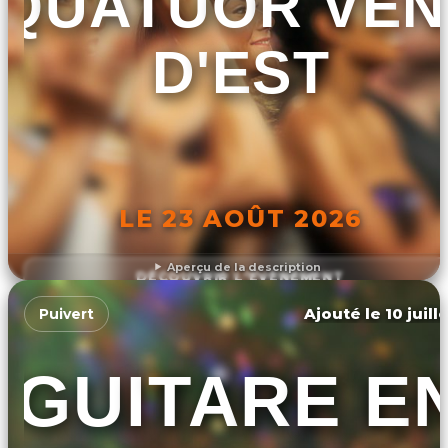
QUATUOR VEN
D'EST
LE 23 AOÛT 2026
Aperçu de la description
DÉCOUVRIR L'ÉVÉNEMENT
Ajouté le 10 juill
Puivert
GUITARE E