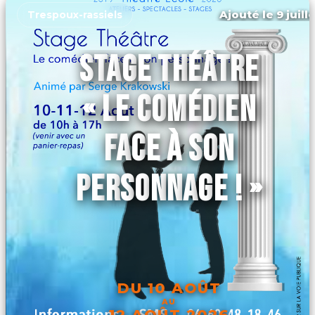
Ajouté le 9 juill
Trespoux-rassiels
STAGE THÉÂTRE
« LE COMÉDIEN
FACE À SON
PERSONNAGE ! »
DU 10 AOÛT
AU
12 AOÛT 2026