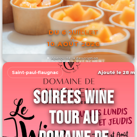
DU 6 JUILLET
AU
10 AOÛT 2026
Aperçu de la description
DÉCOUVRIR L'ÉVÉNEMENT
Ajouté le 28 ma
Saint-paul-flaugnac
SOIRÉES WINE
TOUR AU