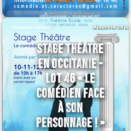
Aperçu de la description
DÉCOUVRIR L'ÉVÉNEMENT
Ajouté le 29 jui
Trespoux-rassiels
STAGE THÉÂTRE
EN OCCITANIE -
LOT 46 « LE
COMÉDIEN FACE
À SON
PERSONNAGE ! »