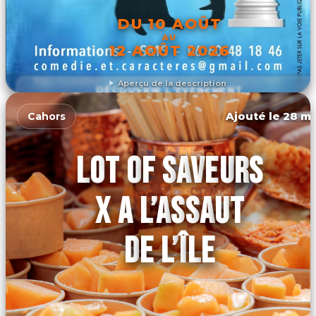
DU 10 AOÛT
AU
12 AOÛT 2026
Aperçu de la description
DÉCOUVRIR L'ÉVÉNEMENT
Ajouté le 28 ma
Cahors
LOT OF SAVEURS
X A L’ASSAUT
DE L’ÎLE