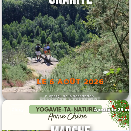
LE 6 AOÛT 2026
Aperçu de la description
DÉCOUVRIR L'ÉVÉNEMENT
Ajouté le 29 ma
Clécy