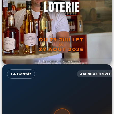
LOTERIE
DU 23 JUILLET
AU
27 AOÛT 2026
Aperçu de la description
DÉCOUVRIR L'ÉVÉNEMENT
Le Détroit
AGENDA COMPLET