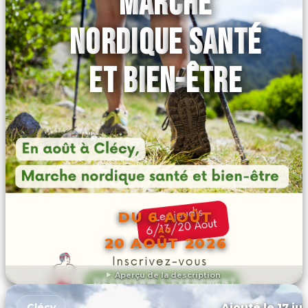
MARCHE
NORDIQUE SANTÉ
ET BIEN-ÊTRE
DU 6 AOÛT
AU
20 AOÛT 2026
Aperçu de la description
DÉCOUVRIR L'ÉVÉNEMENT
Ajouté le 17 ju
Clécy