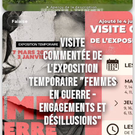
Aperçu de la description
DÉCOUVRIR L'ÉVÉNEMENT
Ajouté le 4 jui
Falaise
VISITE
COMMENTÉE DE
L'EXPOSITION
TEMPORAIRE ”FEMMES
EN GUERRE -
ENGAGEMENTS ET
DÉSILLUSIONS"