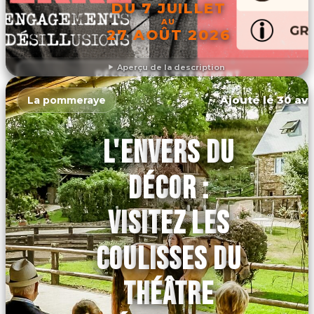
DU 7 JUILLET
AU
27 AOÛT 2026
Aperçu de la description
DÉCOUVRIR L'ÉVÉNEMENT
Ajouté le 30 avr
La pommeraye
L'ENVERS DU
DÉCOR :
VISITEZ LES
COULISSES DU
THÉÂTRE