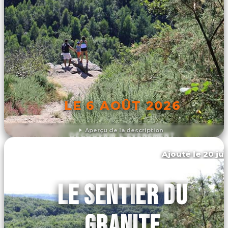
LE 6 AOÛT 2026
Aperçu de la description
DÉCOUVRIR L'ÉVÉNEMENT
Ajouté le 20 jui
Athis-val de rouvre
LE SENTIER DU
GRANITE