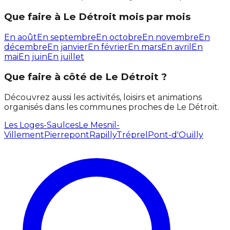
Que faire à Le Détroit mois par mois
En août
En septembre
En octobre
En novembre
En
décembre
En janvier
En février
En mars
En avril
En
mai
En juin
En juillet
Que faire à côté de Le Détroit ?
Découvrez aussi les activités, loisirs et animations
organisés dans les communes proches de Le Détroit.
Les Loges-Saulces
Le Mesnil-
Villement
Pierrepont
Rapilly
Tréprel
Pont-d'Ouilly