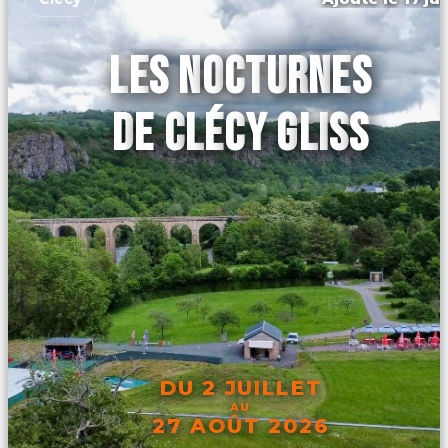
LES NOCTURNES
DE CLÉCY GLISS
DU 2 JUILLET
AU
27 AOÛT 2026