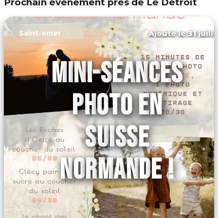
Prochain événement près de Le Détroit
Ajouté le 31 juill
Saint-omer
MINI-SÉANCES
PHOTO EN
SUISSE
NORMANDE !