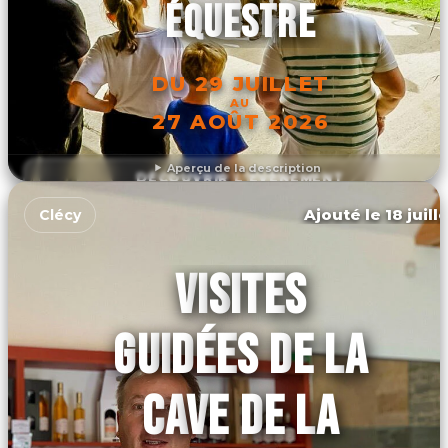
ÉQUESTRE
DU 29 JUILLET
AU
27 AOÛT 2026
Aperçu de la description
DÉCOUVRIR L'ÉVÉNEMENT
Ajouté le 18 juill
Clécy
VISITES
GUIDÉES DE LA
CAVE DE LA