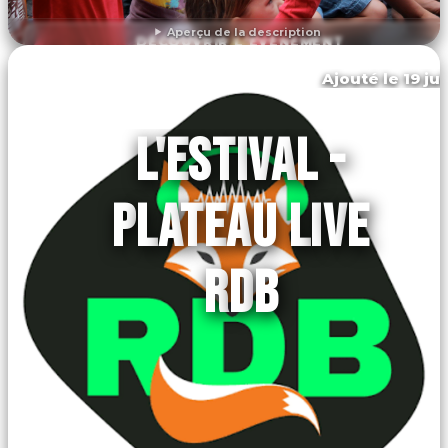
Aperçu de la description
DÉCOUVRIR L'ÉVÉNEMENT
Ajouté le 19 ju
Le cheylard
L'ESTIVAL -
PLATEAU LIVE
RDB