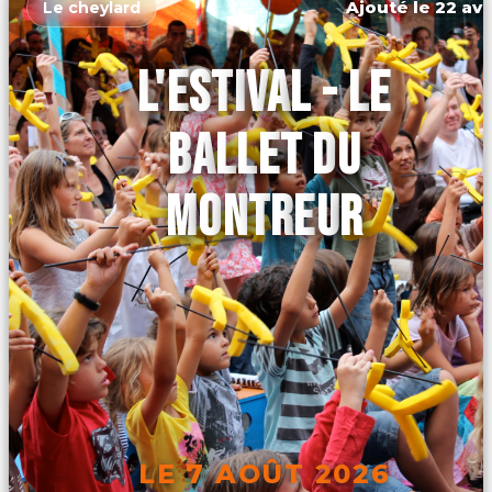
Ajouté le 22 avr
Le cheylard
L'ESTIVAL - LE
BALLET DU
MONTREUR
LE 7 AOÛT 2026