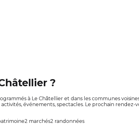
Châtellier ?
nt programmés à Le Châtellier et dans les communes voisi
tivités, événements, spectacles. Le prochain rendez-
atrimoine
2 marchés
2 randonnées