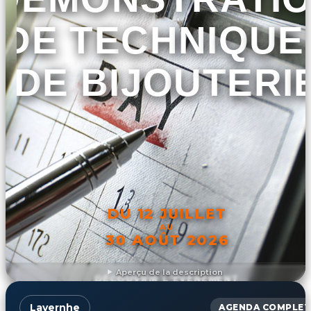
DE TECHNIQUE
DE BIJOUTERI
DU 12 JUILLET
AU
30 AOÛT 2026
Aperçu de la description
DÉCOUVRIR L'ÉVÉNEMENT
Lavernhe
AGENDA COMPLET