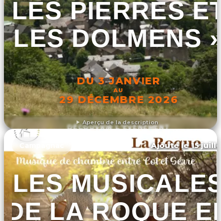
LES PIERRES E
LES DOLMENS 
DU 3 JANVIER
AU
29 DÉCEMBRE 2026
Aperçu de la description
DÉCOUVRIR L'ÉVÉNEMENT
Ajouté le 15 juill
Campagnac
LES MUSICALE
DE LA ROQUE E