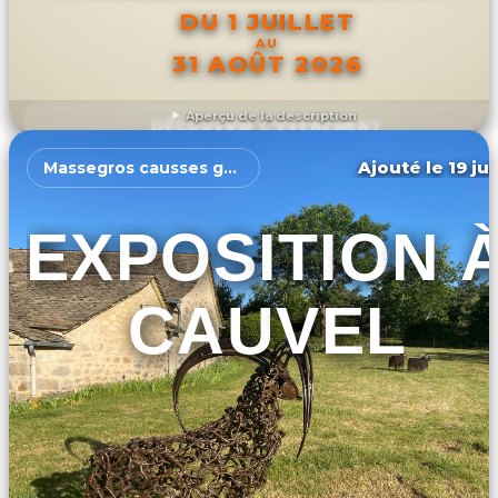
DU 1 JUILLET
AU
31 AOÛT 2026
Aperçu de la description
DÉCOUVRIR L'ÉVÉNEMENT
Ajouté le 19 ju
Massegros causses gorges
EXPOSITION 
CAUVEL