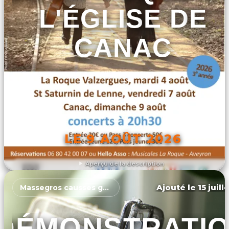
L'ÉGLISE DE
CANAC
LE 9 AOÛT 2026
Aperçu de la description
DÉCOUVRIR L'ÉVÉNEMENT
Ajouté le 15 juill
Massegros causses gorges
DÉMONSTRATI