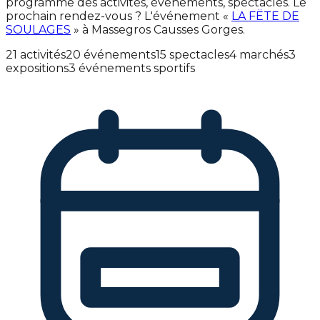
programme des activités, événements, spectacles. Le
prochain rendez-vous ? L'événement «
LA FËTE DE
SOULAGES
» à Massegros Causses Gorges.
21 activités
20 événements
15 spectacles
4 marchés
3
expositions
3 événements sportifs