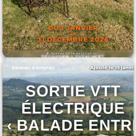
DU 1 JANVIER
AU
31 DÉCEMBRE 2026
Aperçu de la description
DÉCOUVRIR L'ÉVÉNEMENT
Ajouté le 15 janvi
Severac d'aveyron
SORTIE VTT
ÉLECTRIQUE
« BALADE ENTR