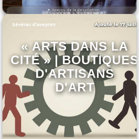
Aperçu de la description
DÉCOUVRIR L'ÉVÉNEMENT
Ajouté le 17 juill
Sévérac d'aveyron
« ARTS DANS LA
CITÉ » | BOUTIQUES
D'ARTISANS
D'ART