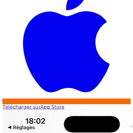
Télécharger sur
App Store