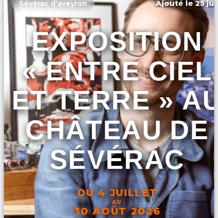
Ajouté le 25 jui
Sévérac d'aveyron
EXPOSITION
« ENTRE CIEL
ET TERRE » A
CHÂTEAU DE
SÉVÉRAC
DU 4 JUILLET
AU
30 AOÛT 2026