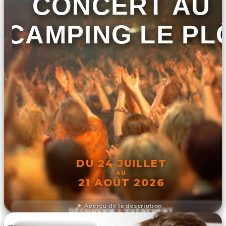
CONCERT AU
CAMPING LE PL
DU 24 JUILLET
AU
21 AOÛT 2026
Aperçu de la description
DÉCOUVRIR L'ÉVÉNEMENT