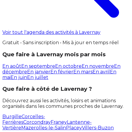
Voir tout l'agenda des activités à Lavernay
Gratuit • Sans inscription • Mis à jour en temps réel
Que faire à Lavernay mois par mois
En août
En septembre
En octobre
En novembre
En
décembre
En janvier
En février
En mars
En avril
En
mai
En juin
En juillet
Que faire à côté de Lavernay ?
Découvrez aussi les activités, loisirs et animations
organisés dans les communes proches de Lavernay.
Burgille
Corcelles-
Ferrières
Corcondray
Franey
Lantenne-
Vertière
Mazerolles-le-Salin
Placey
Villers-Buzon