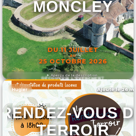
MONCLEY
DU 11 JUILLET
AU
25 OCTOBRE 2026
Aperçu de la description
DÉCOUVRIR L'ÉVÉNEMENT
Ajouté le 26 ma
Hugier
RENDEZ-VOUS D
TERROIR