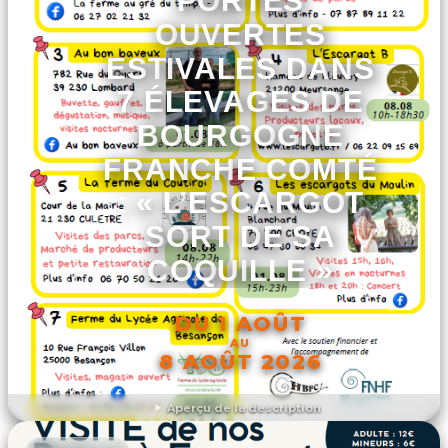
PORTES
OUVERTES
ESTIVALES DANS
7 ÉLEVAGES DE
BOURGOGNE
FRANCHE COMTÉ
: « L’ESCARGOT
SORT DE SA
COQUILLE »
DU 1 AOÛT
AU
8 AOÛT 2026
Aperçu de la description
DÉCOUVRIR L'ÉVÉNEMENT