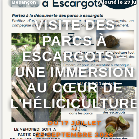
Ajouté le 27 jui
Besançon
VISITE DES
PARCS À
ESCARGOTS –
UNE IMMERSION
AU CŒUR DE
L'HÉLICICULTUR
DU 17 JUILLET
AU
25 SEPTEMBRE 2026