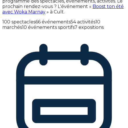
programme des spectacles, événements, activités. Le
prochain rendez-vous ? L'événement «
Boost ton été
avec Woka Marnay
» à Cult.
100 spectacles
66 événements
54 activités
10
marchés
10 événements sportifs
7 expositions