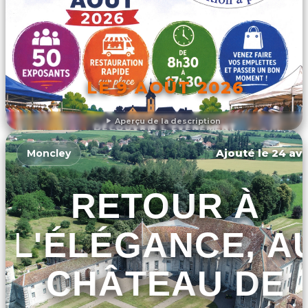
LE 9 AOÛT 2026
Aperçu de la description
DÉCOUVRIR L'ÉVÉNEMENT
Ajouté le 24 avr
Moncley
RETOUR À
L'ÉLÉGANCE, A
CHÂTEAU DE