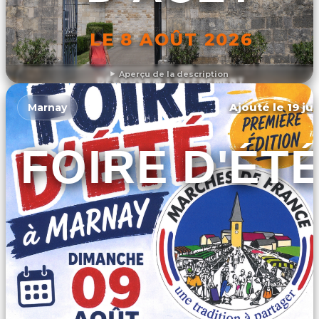
LE 8 AOÛT 2026
Aperçu de la description
DÉCOUVRIR L'ÉVÉNEMENT
Ajouté le 19 ju
Marnay
FOIRE D'ÉT