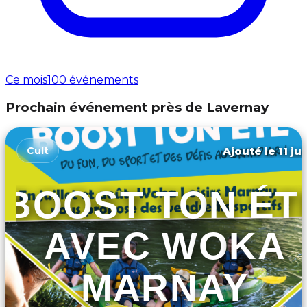
Ce mois
100 événements
Prochain événement près de Lavernay
Ajouté le 11 ju
Cult
BOOST TON ÉT
AVEC WOKA
MARNAY