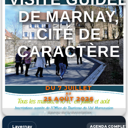
DE MARNAY,
CITÉ DE
CARACTÈRE
DU 7 JUILLET
AU
25 AOÛT 2026
Aperçu de la description
DÉCOUVRIR L'ÉVÉNEMENT
Lavernay
AGENDA COMPLET