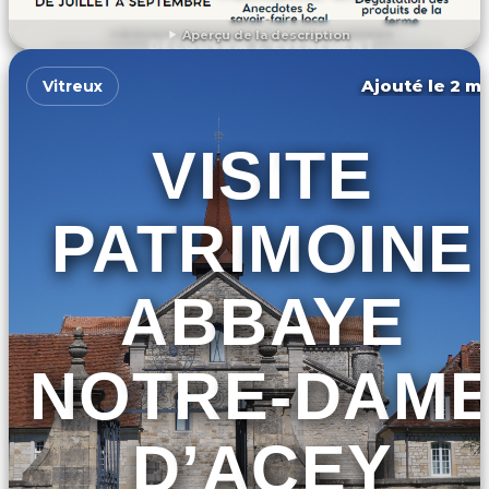
Aperçu de la description
DÉCOUVRIR L'ÉVÉNEMENT
Ajouté le 2 ma
Vitreux
VISITE
PATRIMOINE
ABBAYE
NOTRE-DAM
D’ACEY