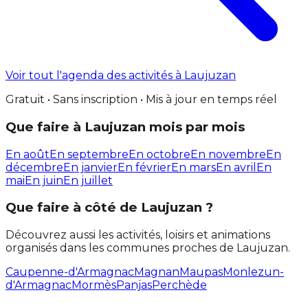
Voir tout l'agenda des activités à Laujuzan
Gratuit • Sans inscription • Mis à jour en temps réel
Que faire à Laujuzan mois par mois
En août
En septembre
En octobre
En novembre
En
décembre
En janvier
En février
En mars
En avril
En
mai
En juin
En juillet
Que faire à côté de Laujuzan ?
Découvrez aussi les activités, loisirs et animations
organisés dans les communes proches de Laujuzan.
Caupenne-d'Armagnac
Magnan
Maupas
Monlezun-
d'Armagnac
Mormès
Panjas
Perchède