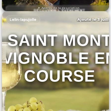
Aperçu de la description
DÉCOUVRIR L'ÉVÉNEMENT
Ajouté le 3 juill
Lelin-lapujolle
SAINT MON
VIGNOBLE E
COURSE