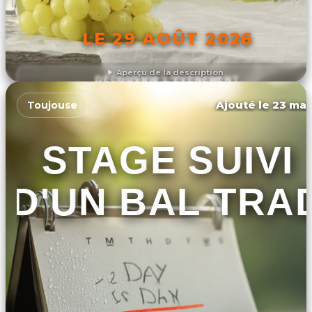
LE 29 AOÛT 2026
Aperçu de la description
DÉCOUVRIR L'ÉVÉNEMENT
Ajouté le 23 mar
Toujouse
STAGE SUIVI
D'UN BAL TRA