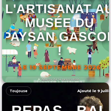
L'ARTISANAT A
MUSÉE DU
PAYSAN GASCO
!
LE 19 SEPTEMBRE 2026
Aperçu de la description
DÉCOUVRIR L'ÉVÉNEMENT
Ajouté le 9 juill
Toujouse
REPAS - BAL