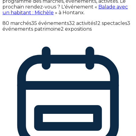
programme des marchés, événements, activités. Le
prochain rendez-vous ? L'événement «
Balade avec
un habitant : Michèle
» à Hontanx.
80 marchés
35 événements
32 activités
12 spectacles
3
événements patrimoine
2 expositions