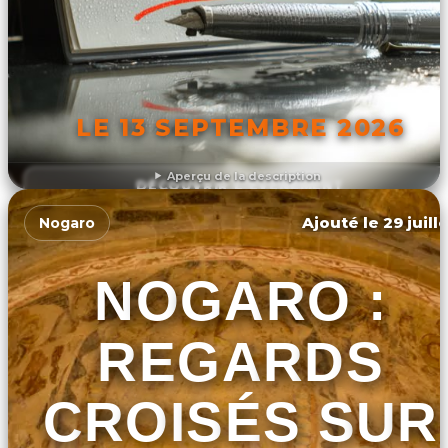
LE 13 SEPTEMBRE 2026
Aperçu de la description
DÉCOUVRIR L'ÉVÉNEMENT
Ajouté le 29 juill
Nogaro
NOGARO :
REGARDS
CROISÉS SUR