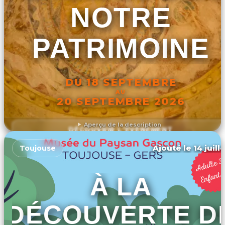
NOTRE
PATRIMOINE
DU 18 SEPTEMBRE
AU
20 SEPTEMBRE 2026
Aperçu de la description
DÉCOUVRIR L'ÉVÉNEMENT
Ajouté le 14 juill
Toujouse
À LA
DÉCOUVERTE D