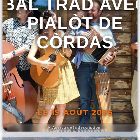
BAL TRAD AVE
PIALÒT DE
CÒRDAS
LE 19 AOÛT 2026
Aperçu de la description
DÉCOUVRIR L'ÉVÉNEMENT