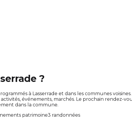
sserrade ?
ont programmés à Lasserrade et dans les communes voisin
ctivités, événements, marchés. Le prochain rendez-vo
ctement dans la commune.
énements patrimoine
3 randonnées