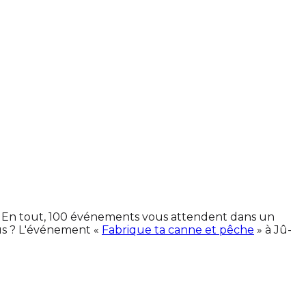
es. En tout, 100 événements vous attendent dans un
us ? L'événement «
Fabrique ta canne et pêche
» à Jû-