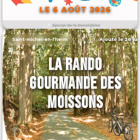
LE 6 AOÛT 2026
Aperçu de la description
DÉCOUVRIR L'ÉVÉNEMENT
Ajouté le 26 jui
Saint-michel-en-l'herm
LA RANDO
GOURMANDE DES
MOISSONS