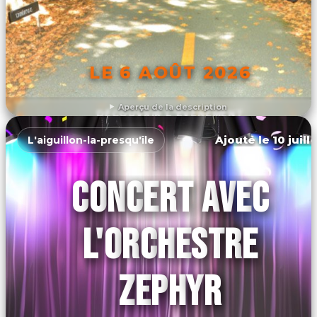
LE 6 AOÛT 2026
Aperçu de la description
DÉCOUVRIR L'ÉVÉNEMENT
Ajouté le 10 juill
L'aiguillon-la-presqu'île
CONCERT AVEC
L'ORCHESTRE
ZEPHYR