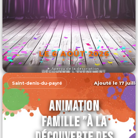
LE 6 AOÛT 2026
Aperçu de la description
DÉCOUVRIR L'ÉVÉNEMENT
Ajouté le 17 juill
Saint-denis-du-payré
ANIMATION
FAMILLE ”À LA
DÉCOUVERTE DES