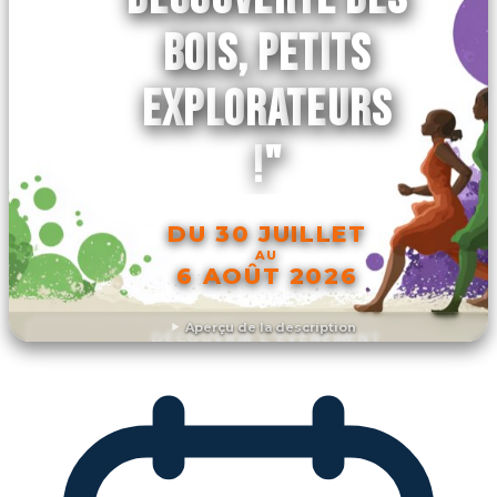
BOIS, PETITS
EXPLORATEURS
!"
DU 30 JUILLET
AU
6 AOÛT 2026
Aperçu de la description
DÉCOUVRIR L'ÉVÉNEMENT