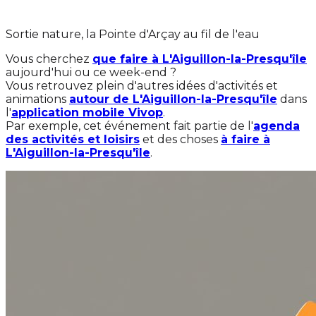
Sortie nature, la Pointe d'Arçay au fil de l'eau
Vous cherchez
que faire à L'Aiguillon-la-Presqu'île
aujourd'hui ou ce week-end ?
Vous retrouvez plein d'autres idées d'activités et
animations
autour de L'Aiguillon-la-Presqu'île
dans
l'
application mobile Vivop
.
Par exemple, cet événement fait partie de l'
agenda
des activités et loisirs
et des choses
à faire à
L'Aiguillon-la-Presqu'île
.