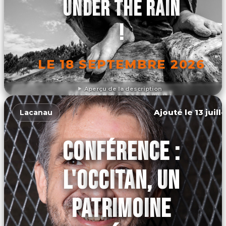
UNDER THE RAIN
!
LE 18 SEPTEMBRE 2026
Aperçu de la description
DÉCOUVRIR L'ÉVÉNEMENT
Ajouté le 13 juill
Lacanau
CONFÉRENCE :
L'OCCITAN, UN
PATRIMOINE