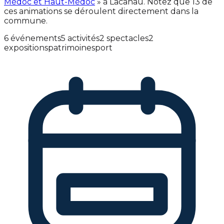
Médoc et Haut-Médoc
» à Lacanau. Notez que 13 de
ces animations se déroulent directement dans la
commune.
6 événements
5 activités
2 spectacles
2
expositions
patrimoine
sport