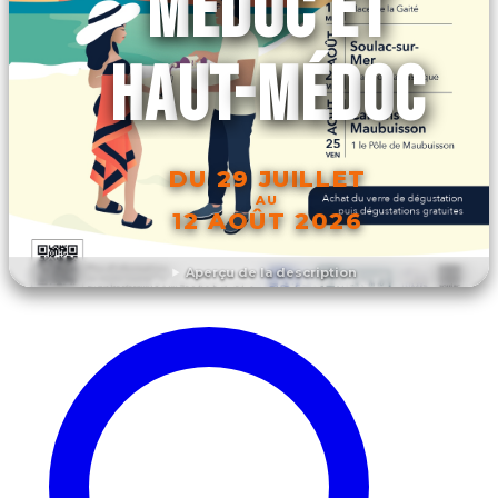
MÉDOC ET
HAUT-MÉDOC
DU 29 JUILLET
AU
12 AOÛT 2026
Aperçu de la description
DÉCOUVRIR L'ÉVÉNEMENT