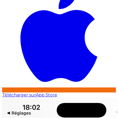
Télécharger sur
App Store