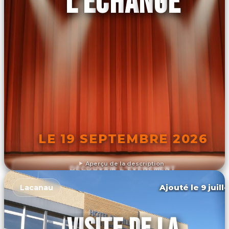
L'ÉCHANGE
LE 19 SEPTEMBRE 2026
Aperçu de la description
DÉCOUVRIR L'ÉVÉNEMENT
Ajouté le 9 juill
Lacanau
VISITE DE LA