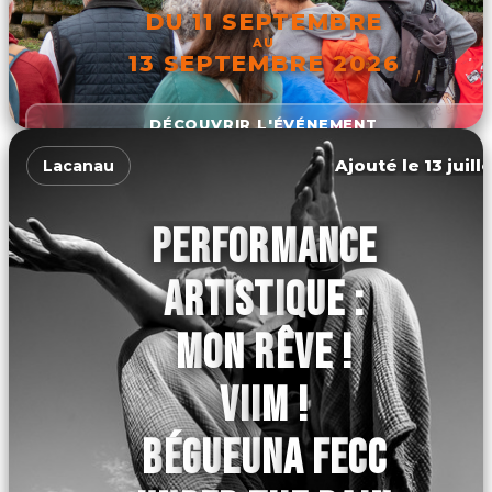
DU 11 SEPTEMBRE
AU
13 SEPTEMBRE 2026
DÉCOUVRIR L'ÉVÉNEMENT
Ajouté le 13 juill
Lacanau
PERFORMANCE
ARTISTIQUE :
MON RÊVE !
VIIM !
BÉGUEUNA FECC