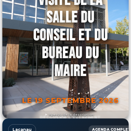
SALLE DU
CONSEIL ET DU
BUREAU DU
MAIRE
LE 19 SEPTEMBRE 2026
Aperçu de la description
DÉCOUVRIR L'ÉVÉNEMENT
Lacanau
AGENDA COMPLET