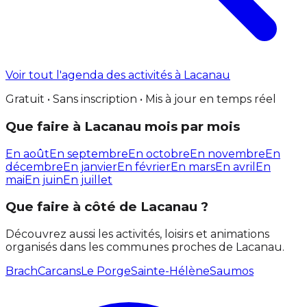
Voir tout l'agenda des activités à Lacanau
Gratuit • Sans inscription • Mis à jour en temps réel
Que faire à Lacanau mois par mois
En août
En septembre
En octobre
En novembre
En
décembre
En janvier
En février
En mars
En avril
En
mai
En juin
En juillet
Que faire à côté de Lacanau ?
Découvrez aussi les activités, loisirs et animations
organisés dans les communes proches de Lacanau.
Brach
Carcans
Le Porge
Sainte-Hélène
Saumos