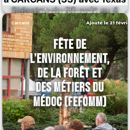
Aperçu de la description
DÉCOUVRIR L'ÉVÉNEMENT
Ajouté le 21 févri
Carcans
FÊTE DE
L'ENVIRONNEMENT,
DE LA FORÊT ET
DES MÉTIERS DU
MÉDOC (FEFOMM)