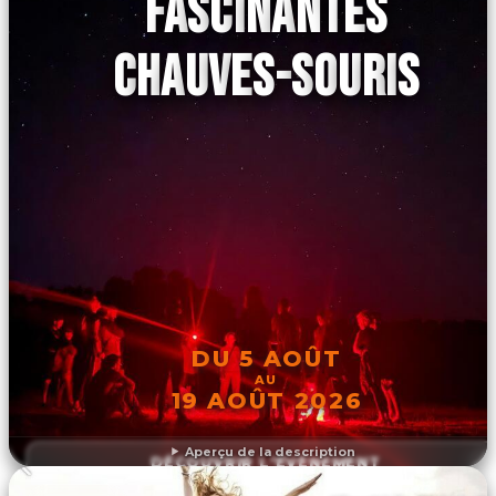
FASCINANTES
CHAUVES-SOURIS
DU 5 AOÛT
AU
19 AOÛT 2026
Aperçu de la description
DÉCOUVRIR L'ÉVÉNEMENT