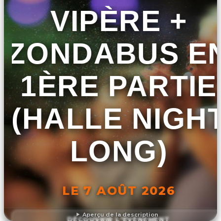
VIPÈRE +
ZONDABUS E
1ÈRE PARTIE
(HALLE NIGH
LONG)
LE 7 AOÛT 2026
Aperçu de la description
DÉCOUVRIR L'ÉVÉNEMENT