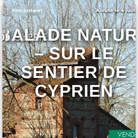
Ajouté le 4 juill
Pins-justaret
BALADE NATUR
– SUR LE
SENTIER DE
CYPRIEN