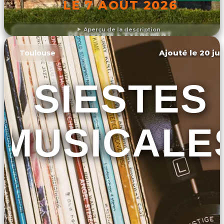
LE 7 AOÛT 2026
Aperçu de la description
DÉCOUVRIR L'ÉVÉNEMENT
Ajouté le 20 jui
Toulouse
SIESTES
MUSICALE