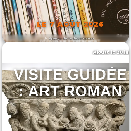
LE 7 AOÛT 2026
Aperçu de la description
DÉCOUVRIR L'ÉVÉNEMENT
Ajouté le 20 jui
Toulouse
VISITE GUIDÉE
: ART ROMAN