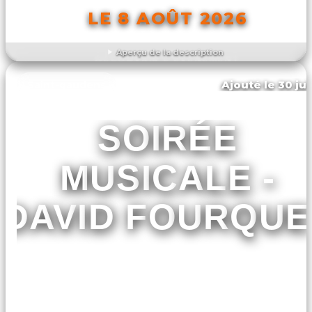
LE 8 AOÛT 2026
Aperçu de la description
DÉCOUVRIR L'ÉVÉNEMENT
Ajouté le 30 jui
Saint-gaudens
SOIRÉE
MUSICALE -
DAVID FOURQUE