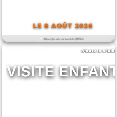
LE 8 AOÛT 2026
Aperçu de la description
DÉCOUVRIR L'ÉVÉNEMENT
Ajouté le 8 juill
Saint-gaudens
VISITE ENFAN