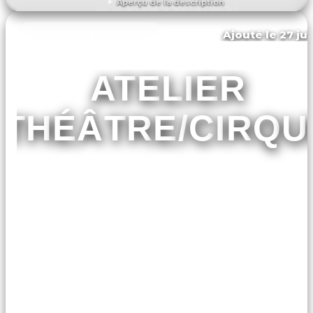
Aperçu de la description
DÉCOUVRIR L'ÉVÉNEMENT
Ajouté le 27 jui
Miramont-de-comminges
ATELIER
THÉÂTRE/CIRQU