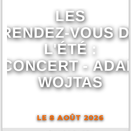
LES
RENDEZ-VOUS D
L'ÉTÉ :
CONCERT - ADA
WOJTAS
LE 8 AOÛT 2026